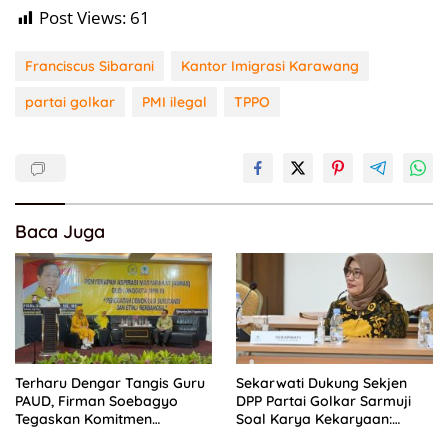
Post Views:
61
Franciscus Sibarani
Kantor Imigrasi Karawang
partai golkar
PMI ilegal
TPPO
Baca Juga
Terharu Dengar Tangis Guru
Sekarwati Dukung Sekjen
PAUD, Firman Soebagyo
DPP Partai Golkar Sarmuji
Tegaskan Komitmen
Soal Karya Kekaryaan:
Perjuangkan Kesejahteraan
Kader Harus Bermanfaat