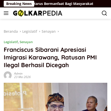
Langsung
ryaan: Kader Harus Bermanfaat Bagi Masyarakat
Breaking News
Bahlil 
ke
konten
Beranda
Legislatif
Senayan
Legislatif
,
Senayan
Franciscus Sibarani Apresiasi
Imigrasi Karawang, Ratusan PMI
Ilegal Berhasil Dicegah
Admin
23 Mei 2026