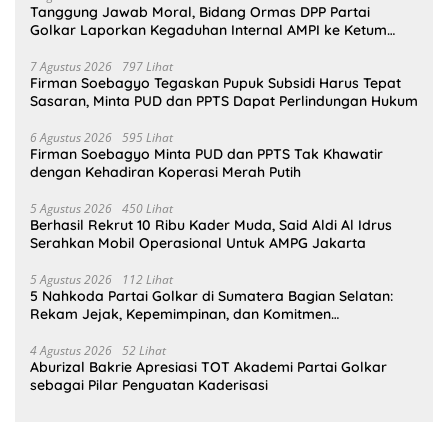
Tanggung Jawab Moral, Bidang Ormas DPP Partai
Golkar Laporkan Kegaduhan Internal AMPI ke Ketum
Bahlil Lahadalia
7 Agustus 2026
797 Lihat
Firman Soebagyo Tegaskan Pupuk Subsidi Harus Tepat
Sasaran, Minta PUD dan PPTS Dapat Perlindungan Hukum
6 Agustus 2026
595 Lihat
Firman Soebagyo Minta PUD dan PPTS Tak Khawatir
dengan Kehadiran Koperasi Merah Putih
5 Agustus 2026
450 Lihat
Berhasil Rekrut 10 Ribu Kader Muda, Said Aldi Al Idrus
Serahkan Mobil Operasional Untuk AMPG Jakarta
5 Agustus 2026
112 Lihat
5 Nahkoda Partai Golkar di Sumatera Bagian Selatan:
Rekam Jejak, Kepemimpinan, dan Komitmen
Membangun Partai
4 Agustus 2026
52 Lihat
Aburizal Bakrie Apresiasi TOT Akademi Partai Golkar
sebagai Pilar Penguatan Kaderisasi