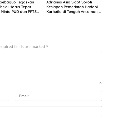
Soebagyo Tegaskan
Adrianus Asia Sidot Soroti
bsidi Harus Tepat
Kesiapan Pemerintah Hadapi
 Minta PUD dan PPTS
Karhutla di Tengah Ancaman El
erlindungan Hukum
Nino
equired fields are marked
*