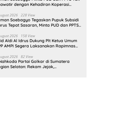
awatir dengan Kehadiran Koperasi
rah Putih
August 2026
228 View
rman Soebagyo Tegaskan Pupuk Subsidi
rus Tepat Sasaran, Minta PUD dan PPTS
pat Perlindungan Hukum
August 2026
158 View
id Aldi Al Idrus Dukung Plt Ketua Umum
P AMPI Segera Laksanakan Rapimnas
an Munas X
August 2026
82 View
Nahkoda Partai Golkar di Sumatera
gian Selatan: Rekam Jejak,
epemimpinan, dan Komitmen Membangun
rtai