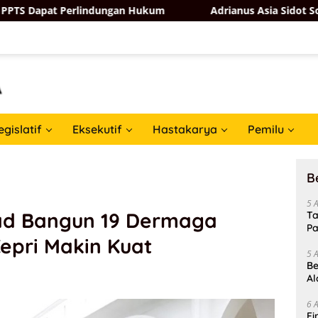
erlindungan Hukum
Adrianus Asia Sidot Soroti Kesiapan
egislatif
Eksekutif
Hastakarya
Pemilu
B
5 
ad Bangun 19 Dermaga
Ta
Pa
Kepri Makin Kuat
In
5 
Be
Al
Un
6 
Fi