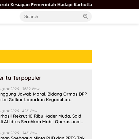
 Pemerintah Hadapi Karhutla di Tengah Ancaman El Nino
erita Terpopuler
August 2026
3682 View
nggung Jawab Moral, Bidang Ormas DPP
rtai Golkar Laporkan Kegaduhan
ternal AMPI ke Ketum Bahlil Lahadalia
August 2026
426 View
rhasil Rekrut 10 Ribu Kader Muda, Said
di Al Idrus Serahkan Mobil Operasional
tuk AMPG Jakarta
August 2026
346 View
rman Soebagyo Minta PUD dan PPTS Tak