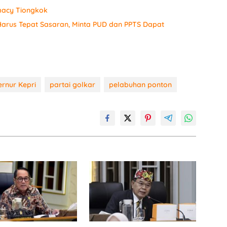
macy Tiongkok
arus Tepat Sasaran, Minta PUD dan PPTS Dapat
rnur Kepri
partai golkar
pelabuhan ponton