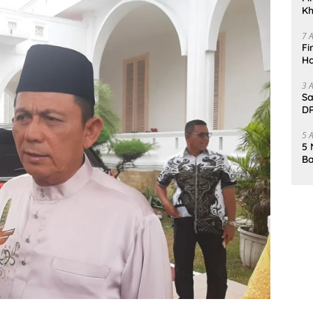
Kh
Me
7 
Fi
Ha
Da
3 
Sa
DP
d
5 
5 
Ba
K
Pa