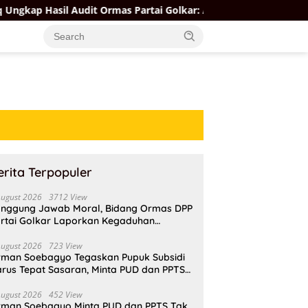
 Audit Ormas Partai Golkar: Ada yang Kuat, Ada yang “Parah”
erita Terpopuler
August 2026
3712 View
nggung Jawab Moral, Bidang Ormas DPP
rtai Golkar Laporkan Kegaduhan
ternal AMPI ke Ketum Bahlil Lahadalia
August 2026
723 View
rman Soebagyo Tegaskan Pupuk Subsidi
rus Tepat Sasaran, Minta PUD dan PPTS
pat Perlindungan Hukum
August 2026
452 View
rman Soebagyo Minta PUD dan PPTS Tak