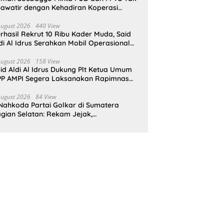
awatir dengan Kehadiran Koperasi
rah Putih
August 2026
440 View
rhasil Rekrut 10 Ribu Kader Muda, Said
di Al Idrus Serahkan Mobil Operasional
tuk AMPG Jakarta
August 2026
158 View
id Aldi Al Idrus Dukung Plt Ketua Umum
P AMPI Segera Laksanakan Rapimnas
an Munas X
August 2026
84 View
Nahkoda Partai Golkar di Sumatera
gian Selatan: Rekam Jejak,
epemimpinan, dan Komitmen Membangun
rtai