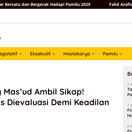
n Bergerak Hadapi Pemilu 2029
Fahd Arafiq Ungkap Hasil
egislatif
Eksekutif
Hastakarya
Pemilu
B
5 
 Mas’ud Ambil Sikap!
Ta
Pa
s Dievaluasi Demi Keadilan
In
7 
Fi
Ha
Da
6 
Fi