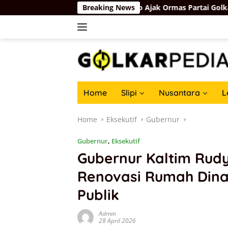
Skip
a Depan
Basri Baco Ajak Ormas Partai Golkar Bersatu da
Breaking News
to
content
Home
Slipi
Nusantara
L
Home
Eksekutif
Gubernur
Gubernur
,
Eksekutif
Gubernur Kaltim Rudy
Renovasi Rumah Dina
Publik
Admin
28 April 2026