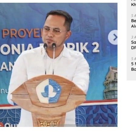
Kh
Me
5 
Be
Al
Un
3 
Sa
DP
d
5 
5 
Ba
K
Pa