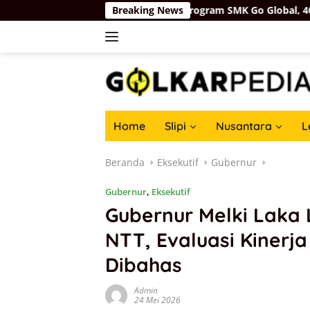
Langsung
 Mukhtarudin Buka Program SMK Go Global, 40.000 Pekerja Dita
Breaking News
ke
konten
Home
Slipi
Nusantara
L
Beranda
Eksekutif
Gubernur
Gubernur
,
Eksekutif
Gubernur Melki Laka
NTT, Evaluasi Kinerja
Dibahas
Admin
24 Mei 2026