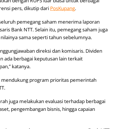
utkan dengan RUPS luar biasa untuk berbagai
ensi pers, dikutip dari
PosKupang
.
 seluruh pemegang saham menerima laporan
aris Bank NTT. Selain itu, pemegang saham juga
nilainya sama seperti tahun sebelumnya.
nggungjawaban direksi dan komisaris. Dividen
 ada berbagai keputusan lain terkait
an,” katanya.
a mendukung program prioritas pemerintah
TT.
erah juga melakukan evaluasi terhadap berbagai
i aset, pengembangan bisnis, hingga capaian