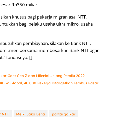
besar Rp350 miliar.
kasikan khusus bagi pekerja migran asal NTT,
untukkan bagi pelaku usaha ultra mikro, usaha
mbutuhkan pembiayaan, silakan ke Bank NTT.
rkomitmen bersama membesarkan Bank NTT agar
,” tandasnya. []
olkar Gaet Gen Z dan Milenial Jelang Pemilu 2029
K Go Global, 40.000 Pekerja Ditargetkan Tembus Pasar
r NTT
Melki Laka Lena
partai golkar