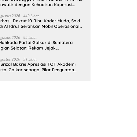
awatir dengan Kehadiran Koperasi
rah Putih
Agustus 2026
449 Lihat
rhasil Rekrut 10 Ribu Kader Muda, Said
di Al Idrus Serahkan Mobil Operasional
tuk AMPG Jakarta
Agustus 2026
95 Lihat
Nahkoda Partai Golkar di Sumatera
gian Selatan: Rekam Jejak,
epemimpinan, dan Komitmen Membangun
rtai
Agustus 2026
51 Lihat
urizal Bakrie Apresiasi TOT Akademi
rtai Golkar sebagai Pilar Penguatan
derisasi