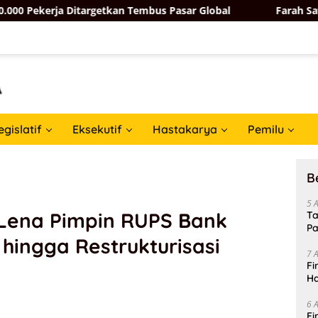
rgetkan Tembus Pasar Global
Farah Savira Minta Pemprov
egislatif
Eksekutif
Hastakarya
Pemilu
B
5 
 Lena Pimpin RUPS Bank
Ta
Pa
 hingga Restrukturisasi
In
7 
Fi
Ha
Da
6 
Fi