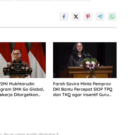
P2MI Mukhtarudin
Farah Savira Minta Pemprov
ogram SMK Go Global,
DKI Bantu Percepat SIOP TPQ
ekerja Ditargetkan
dan TKQ agar Insentif Guru
Pasar Global
Ngaji Cair
n.
Ruas yang wajib ditandai
*