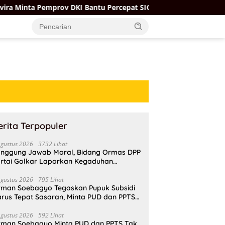
 DKI Bantu Percepat SIOP TPQ dan TKQ agar Insentif Guru Ngaji 
erita Terpopuler
Agustus 2026
3732 Lihat
nggung Jawab Moral, Bidang Ormas DPP
rtai Golkar Laporkan Kegaduhan
ternal AMPI ke Ketum Bahlil Lahadalia
Agustus 2026
795 Lihat
rman Soebagyo Tegaskan Pupuk Subsidi
rus Tepat Sasaran, Minta PUD dan PPTS
pat Perlindungan Hukum
Agustus 2026
592 Lihat
rman Soebagyo Minta PUD dan PPTS Tak