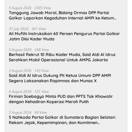
5 August 2026
2305 View
Tanggung Jawab Moral, Bidang Ormas DPP Partai
Golkar Laporkan Kegaduhan Internal AMPI ke Ketum
Bahlil Lahadalia
31 July 2026
361 View
Ali Mufthi Instruksikan 60 Persen Pengurus Partai Golkar
Jatim Diisi Kader Muda
5 August 2026
248 View
Berhasil Rekrut 10 Ribu Kader Muda, Said Aldi Al Idrus
Serahkan Mobil Operasional Untuk AMPG Jakarta
3 August 2026
143 View
Said Aldi Al Idrus Dukung Plt Ketua Umum DPP AMPI
Segera Laksanakan Rapimnas dan Munas X
6 August 2026
121 View
Firman Soebagyo Minta PUD dan PPTS Tak Khawatir
dengan Kehadiran Koperasi Merah Putih
5 August 2026
68 View
5 Nahkoda Partai Golkar di Sumatera Bagian Selatan:
Rekam Jejak, Kepemimpinan, dan Komitmen
Membangun Partai