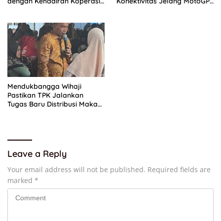
dengan Kehadiran Koperasi
Konektivitas Jelang MotoGP
Merah Putih
Mandalika 2026, Tiket
Terjual 42 Persen
Mendukbangga Wihaji
Pastikan TPK Jalankan
Tugas Baru Distribusi Makan
Bergizi Gratis bagi Kelompok
3B
Leave a Reply
Your email address will not be published.
Required fields are
marked
*