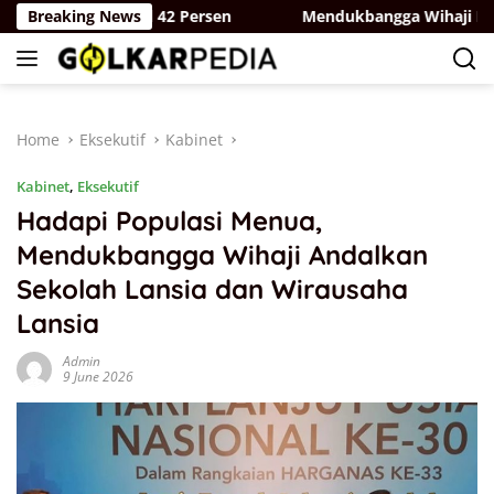
Skip
Tiket Terjual 42 Persen
Breaking News
Mendukbangga Wihaji Pastikan 
to
content
Home
Eksekutif
Kabinet
Kabinet
,
Eksekutif
Hadapi Populasi Menua,
Mendukbangga Wihaji Andalkan
Sekolah Lansia dan Wirausaha
Lansia
Admin
9 June 2026