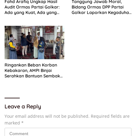
Fahd Arafiq Ungkap Hasil
Tanggung Jawab Moral,
Audit Ormas Partai Golkar:
Bidang Ormas DPP Partai
Ada yang Kuat, Ada yang
Golkar Laporkan Kegaduhan
“Parah”
Internal AMPI ke Ketum Bahlil
Lahadalia
Ringankan Beban Korban
Kebakaran, AMPI Binjai
Serahkan Bantuan Sembako
dan Uang Tunai
Leave a Reply
Your email address will not be published.
Required fields are
marked
*