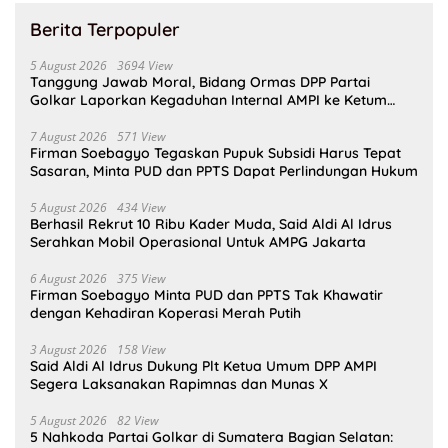
Berita Terpopuler
5 August 2026
3694 View
Tanggung Jawab Moral, Bidang Ormas DPP Partai
Golkar Laporkan Kegaduhan Internal AMPI ke Ketum
Bahlil Lahadalia
7 August 2026
571 View
Firman Soebagyo Tegaskan Pupuk Subsidi Harus Tepat
Sasaran, Minta PUD dan PPTS Dapat Perlindungan Hukum
5 August 2026
434 View
Berhasil Rekrut 10 Ribu Kader Muda, Said Aldi Al Idrus
Serahkan Mobil Operasional Untuk AMPG Jakarta
6 August 2026
375 View
Firman Soebagyo Minta PUD dan PPTS Tak Khawatir
dengan Kehadiran Koperasi Merah Putih
3 August 2026
158 View
Said Aldi Al Idrus Dukung Plt Ketua Umum DPP AMPI
Segera Laksanakan Rapimnas dan Munas X
5 August 2026
82 View
5 Nahkoda Partai Golkar di Sumatera Bagian Selatan: