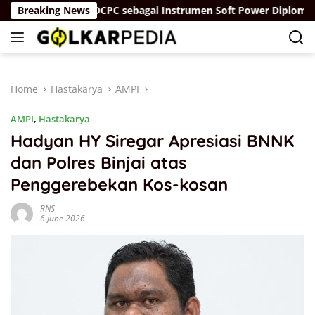
Skip
arah”
Breaking News
IDCPC sebagai Instrumen Soft Power Diplomacy T
to
content
Home
Hastakarya
AMPI
AMPI
,
Hastakarya
Hadyan HY Siregar Apresiasi BNNK
dan Polres Binjai atas
Penggerebekan Kos-kosan
RNS
6 June 2026