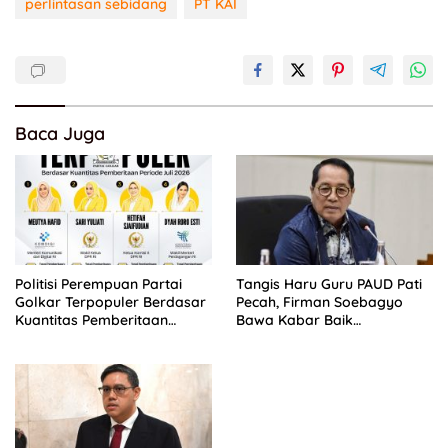
perlintasan sebidang
PT KAI
Baca Juga
Politisi Perempuan Partai
Tangis Haru Guru PAUD Pati
Golkar Terpopuler Berdasar
Pecah, Firman Soebagyo
Kuantitas Pemberitaan
Bawa Kabar Baik
Periode Juli 2026
Perjuangan di RUU Sisdiknas