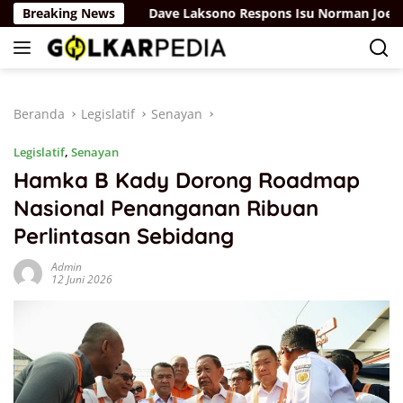
Langsung
isdiknas
Breaking News
Dave Laksono Respons Isu Norman Joesoef Ja
ke
konten
Beranda
Legislatif
Senayan
Legislatif
,
Senayan
Hamka B Kady Dorong Roadmap
Nasional Penanganan Ribuan
Perlintasan Sebidang
Admin
12 Juni 2026