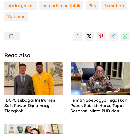
partai golkar
pemadaman listrik
PLN
Sumatera
Yulisman
Read Also
IDCPC sebagai Instrumen
Firman Soebagyo Tegaskan
Soft Power Diplomacy
Pupuk Subsidi Harus Tepat
Tiongkok
Sasaran, Minta PUD dan
PPTS Dapat Perlindungan
Hukum