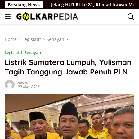
Skip
ngan Hukum
Breaking News
Jelang HUT RI ke-81, Ahmad Irawan Minta Vi
to
content
Home
Legislatif
Senayan
Legislatif
,
Senayan
Listrik Sumatera Lumpuh, Yulisman
Tagih Tanggung Jawab Penuh PLN
Admin
23 May 2026