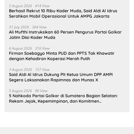
Bahlil Lahadalia
5 August 2026
414 View
Berhasil Rekrut 10 Ribu Kader Muda, Said Aldi Al Idrus
Serahkan Mobil Operasional Untuk AMPG Jakarta
31 July 2026
364 View
Ali Mufthi Instruksikan 60 Persen Pengurus Partai Golkar
Jatim Diisi Kader Muda
6 August 2026
316 View
Firman Soebagyo Minta PUD dan PPTS Tak Khawatir
dengan Kehadiran Koperasi Merah Putih
3 August 2026
157 View
Said Aldi Al Idrus Dukung Plt Ketua Umum DPP AMPI
Segera Laksanakan Rapimnas dan Munas X
5 August 2026
80 View
5 Nahkoda Partai Golkar di Sumatera Bagian Selatan:
Rekam Jejak, Kepemimpinan, dan Komitmen
Membangun Partai