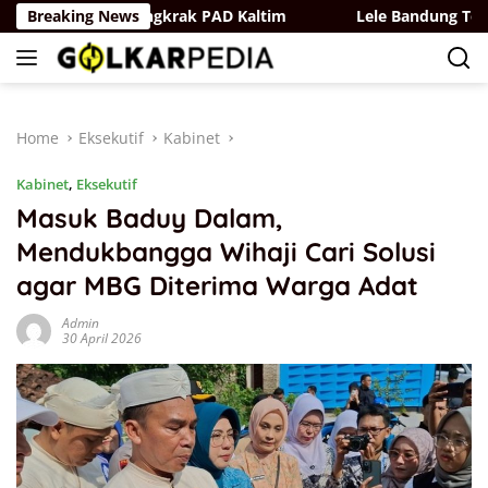
Skip
ustri untuk Dongkrak PAD Kaltim
Breaking News
Lele Bandung Tembus 
to
content
Home
Eksekutif
Kabinet
Kabinet
,
Eksekutif
Masuk Baduy Dalam,
Mendukbangga Wihaji Cari Solusi
agar MBG Diterima Warga Adat
Admin
30 April 2026