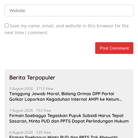
Save my name, email, and website in this browser for the
next time I comment.
Berita Terpopuler
5 August 2026
3713 View
Tanggung Jawab Moral, Bidang Ormas DPP Partai
Golkar Laporkan Kegaduhan Internal AMPI ke Ketum
Bahlil Lahadalia
7 August 2026
753 View
Firman Soebagyo Tegaskan Pupuk Subsidi Harus Tepat
Sasaran, Minta PUD dan PPTS Dapat Perlindungan Hukum
6 August 2026
539 View
Firman Soebagyo Minta PUD dan PPTS Tak Khawatir