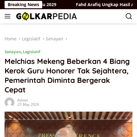
Skip
k Hadapi Pemilu 2029
Breaking News
Fahd Arafiq Ungkap Hasil Audit Or
to
content
Home
Legislatif
Senayan
Senayan
,
Legislatif
Melchias Mekeng Beberkan 4 Biang
Kerok Guru Honorer Tak Sejahtera,
Pemerintah Diminta Bergerak
Cepat
Admin
25 May 2026