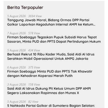
Berita Terpopuler
5 August 2026
3694 View
Tanggung Jawab Moral, Bidang Ormas DPP Partai
Golkar Laporkan Kegaduhan Internal AMPI ke Ketum
Bahlil Lahadalia
7 August 2026
578 View
Firman Soebagyo Tegaskan Pupuk Subsidi Harus Tepat
Sasaran, Minta PUD dan PPTS Dapat Perlindungan Hukum
5 August 2026
434 View
Berhasil Rekrut 10 Ribu Kader Muda, Said Aldi Al Idrus
Serahkan Mobil Operasional Untuk AMPG Jakarta
6 August 2026
375 View
Firman Soebagyo Minta PUD dan PPTS Tak Khawatir
dengan Kehadiran Koperasi Merah Putih
3 August 2026
158 View
Said Aldi Al Idrus Dukung Plt Ketua Umum DPP AMPI
Segera Laksanakan Rapimnas dan Munas X
5 August 2026
82 View
5 Nahkoda Partai Golkar di Sumatera Bagian Selatan: