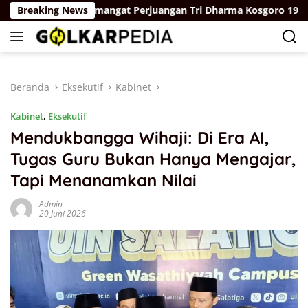
Langsung
n Dengan Semangat Perjuangan Tri Dharma Kosgoro 1957
Breaking News
ke
konten
Beranda
Eksekutif
Kabinet
Kabinet
,
Eksekutif
Mendukbangga Wihaji: Di Era AI,
Tugas Guru Bukan Hanya Mengajar,
Tapi Menanamkan Nilai
Admin
20 Juni 2026