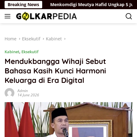
Skip
angunan
Breaking News
Menkomdigi Meutya Hafid Ungkap 5 Juta Akun A
to
content
Home
Eksekutif
Kabinet
Kabinet
,
Eksekutif
Mendukbangga Wihaji Sebut
Bahasa Kasih Kunci Harmoni
Keluarga di Era Digital
Admin
14 June 2026