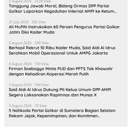
5 August 2026
2538 View
Tanggung Jawab Moral, Bidang Ormas DPP Partai
Golkar Laporkan Kegaduhan Internal AMPI ke Ketum
Bahlil Lahadalia
31 July 2026
362 View
Ali Mufthi Instruksikan 60 Persen Pengurus Partai Golkar
Jatim Diisi Kader Muda
5 August 2026
290 View
Berhasil Rekrut 10 Ribu Kader Muda, Said Aldi Al Idrus
Serahkan Mobil Operasional Untuk AMPG Jakarta
6 August 2026
150 View
Firman Soebagyo Minta PUD dan PPTS Tak Khawatir
dengan Kehadiran Koperasi Merah Putih
3 August 2026
144 View
Said Aldi Al Idrus Dukung Plt Ketua Umum DPP AMPI
Segera Laksanakan Rapimnas dan Munas X
5 August 2026
70 View
5 Nahkoda Partai Golkar di Sumatera Bagian Selatan:
Rekam Jejak, Kepemimpinan, dan Komitmen
Membangun Partai