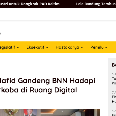
ongkrak PAD Kaltim
Lele Bandung Tembus Pasar Taiwan, 
egislatif
Eksekutif
Hastakarya
Pemilu
B
5 
Hafid Gandeng BNN Hadapi
Ta
Pa
koba di Ruang Digital
In
7 
Fi
Ha
Da
6 
Fi