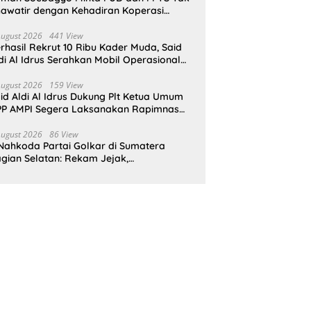
awatir dengan Kehadiran Koperasi
rah Putih
August 2026
441 View
rhasil Rekrut 10 Ribu Kader Muda, Said
di Al Idrus Serahkan Mobil Operasional
tuk AMPG Jakarta
August 2026
159 View
id Aldi Al Idrus Dukung Plt Ketua Umum
P AMPI Segera Laksanakan Rapimnas
an Munas X
August 2026
86 View
Nahkoda Partai Golkar di Sumatera
gian Selatan: Rekam Jejak,
epemimpinan, dan Komitmen Membangun
rtai