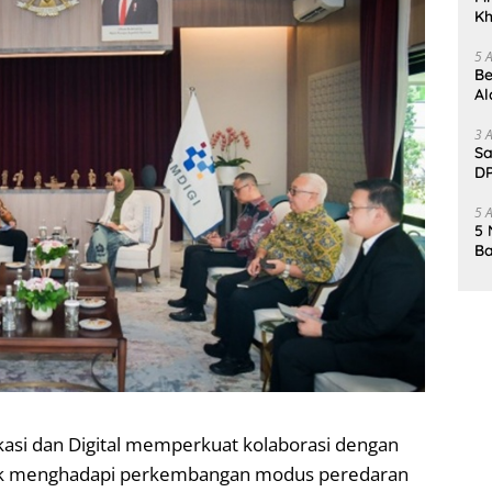
Kh
Me
5 
Be
Al
Un
3 
Sa
DP
d
5 
5 
Ba
K
Pa
si dan Digital memperkuat kolaborasi dengan
tuk menghadapi perkembangan modus peredaran