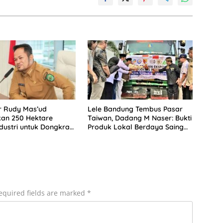
r Rudy Mas’ud
Lele Bandung Tembus Pasar
kan 250 Hektare
Taiwan, Dadang M Naser: Bukti
dustri untuk Dongkrak
Produk Lokal Berdaya Saing
im
Global
equired fields are marked
*