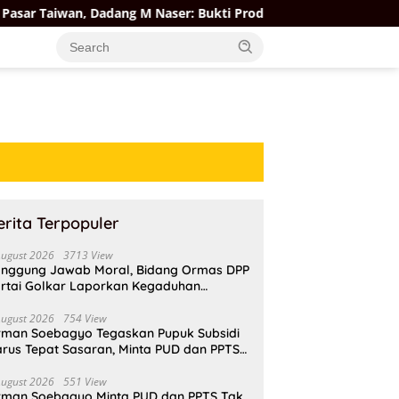
Dadang M Naser: Bukti Produk Lokal Berdaya Saing Global
erita Terpopuler
August 2026
3713 View
nggung Jawab Moral, Bidang Ormas DPP
rtai Golkar Laporkan Kegaduhan
ternal AMPI ke Ketum Bahlil Lahadalia
August 2026
754 View
rman Soebagyo Tegaskan Pupuk Subsidi
rus Tepat Sasaran, Minta PUD dan PPTS
pat Perlindungan Hukum
August 2026
551 View
rman Soebagyo Minta PUD dan PPTS Tak