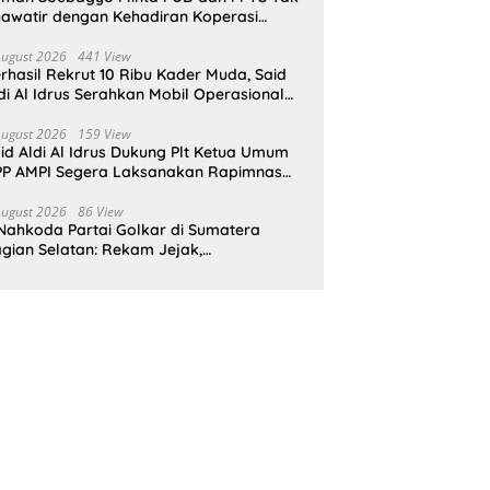
awatir dengan Kehadiran Koperasi
rah Putih
August 2026
441 View
rhasil Rekrut 10 Ribu Kader Muda, Said
di Al Idrus Serahkan Mobil Operasional
tuk AMPG Jakarta
August 2026
159 View
id Aldi Al Idrus Dukung Plt Ketua Umum
P AMPI Segera Laksanakan Rapimnas
an Munas X
August 2026
86 View
Nahkoda Partai Golkar di Sumatera
gian Selatan: Rekam Jejak,
epemimpinan, dan Komitmen Membangun
rtai