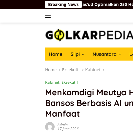
Skip
Gubernur Rudy Mas’ud Optimalkan 250 Hektare Lahan I
Breaking News
to
content
Home
Slipi
Nusantara
L
Home
Eksekutif
Kabinet
Kabinet
,
Eksekutif
Menkomdigi Meutya Ha
Bansos Berbasis AI u
Manfaat
Admin
17 June 2026