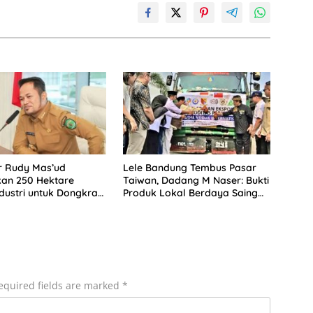
r Rudy Mas’ud
Lele Bandung Tembus Pasar
kan 250 Hektare
Taiwan, Dadang M Naser: Bukti
dustri untuk Dongkrak
Produk Lokal Berdaya Saing
im
Global
equired fields are marked
*