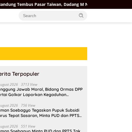
 Pasar Taiwan, Dadang M Naser: Bukti Produk Lokal Berdaya Sa
erita Terpopuler
August 2026
3713 View
nggung Jawab Moral, Bidang Ormas DPP
rtai Golkar Laporkan Kegaduhan
ternal AMPI ke Ketum Bahlil Lahadalia
August 2026
756 View
rman Soebagyo Tegaskan Pupuk Subsidi
rus Tepat Sasaran, Minta PUD dan PPTS
pat Perlindungan Hukum
August 2026
551 View
rman Soebagyo Minta PUD dan PPTS Tak