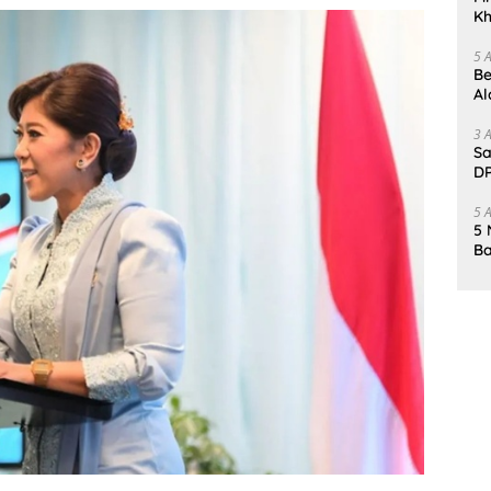
Kh
Me
5 
Be
Al
Un
3 
Sa
DP
d
5 
5 
Ba
K
Pa