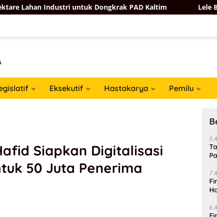
ndustri untuk Dongkrak PAD Kaltim
Lele Bandung Tembus
egislatif
Eksekutif
Hastakarya
Pemilu
B
5 
fid Siapkan Digitalisasi
Ta
Pa
ntuk 50 Juta Penerima
In
7 
Fi
Ha
Da
6 
Fi