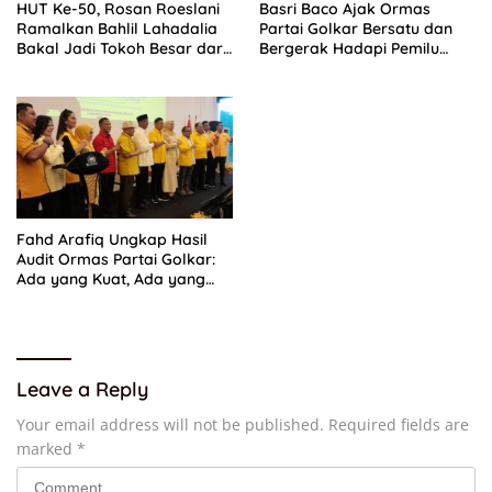
HUT Ke-50, Rosan Roeslani
Basri Baco Ajak Ormas
Ramalkan Bahlil Lahadalia
Partai Golkar Bersatu dan
Bakal Jadi Tokoh Besar dari
Bergerak Hadapi Pemilu
Timur di Masa Depan
2029
Fahd Arafiq Ungkap Hasil
Audit Ormas Partai Golkar:
Ada yang Kuat, Ada yang
“Parah”
Leave a Reply
Your email address will not be published.
Required fields are
marked
*