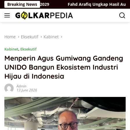
Skip
adapi Pemilu 2029
Breaking News
Fahd Arafiq Ungkap Hasil Audit Ormas
to
content
Home
Eksekutif
Kabinet
Kabinet
,
Eksekutif
Menperin Agus Gumiwang Gandeng
UNIDO Bangun Ekosistem Industri
Hijau di Indonesia
Admin
13 June 2026