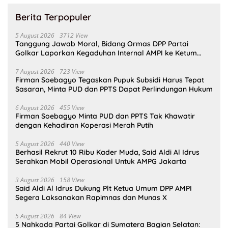
Berita Terpopuler
5 August 2026
3712 View
Tanggung Jawab Moral, Bidang Ormas DPP Partai
Golkar Laporkan Kegaduhan Internal AMPI ke Ketum
Bahlil Lahadalia
7 August 2026
723 View
Firman Soebagyo Tegaskan Pupuk Subsidi Harus Tepat
Sasaran, Minta PUD dan PPTS Dapat Perlindungan Hukum
6 August 2026
455 View
Firman Soebagyo Minta PUD dan PPTS Tak Khawatir
dengan Kehadiran Koperasi Merah Putih
5 August 2026
440 View
Berhasil Rekrut 10 Ribu Kader Muda, Said Aldi Al Idrus
Serahkan Mobil Operasional Untuk AMPG Jakarta
3 August 2026
158 View
Said Aldi Al Idrus Dukung Plt Ketua Umum DPP AMPI
Segera Laksanakan Rapimnas dan Munas X
5 August 2026
84 View
5 Nahkoda Partai Golkar di Sumatera Bagian Selatan: