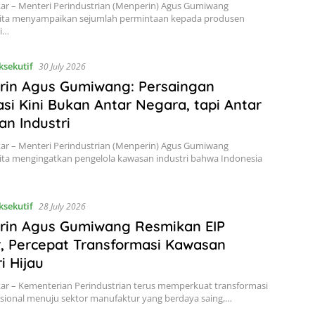
kar – Menteri Perindustrian (Menperin) Agus Gumiwang
ita menyampaikan sejumlah permintaan kepada produsen
i…
ksekutif
30 July 2026
rin Agus Gumiwang: Persaingan
asi Kini Bukan Antar Negara, tapi Antar
n Industri
kar – Menteri Perindustrian (Menperin) Agus Gumiwang
ita mengingatkan pengelola kawasan industri bahwa Indonesia
ksekutif
28 July 2026
rin Agus Gumiwang Resmikan EIP
, Percepat Transformasi Kawasan
i Hijau
kar – Kementerian Perindustrian terus memperkuat transformasi
asional menuju sektor manufaktur yang berdaya saing,…