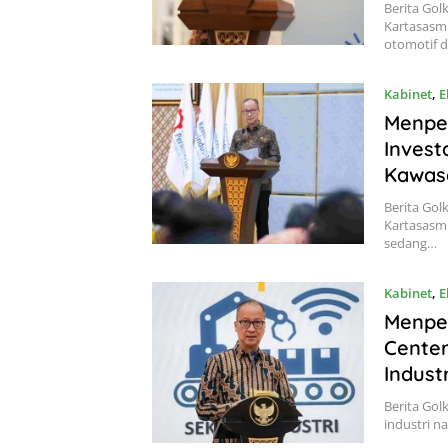
Berita Gol
Kartasasm
otomotif d
Kabinet
,
E
Menpe
Invest
Kawasa
Berita Gol
Kartasasm
sedang…
Kabinet
,
E
Menpe
Center
Industr
Berita Gol
industri n