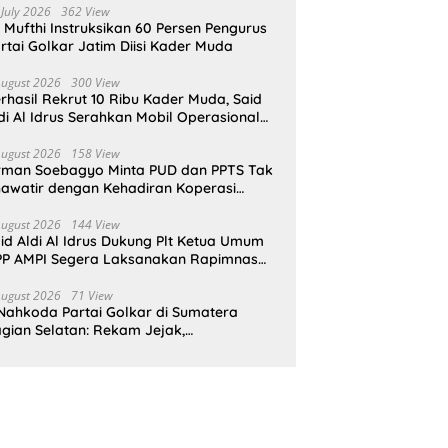
 July 2026
362 View
i Mufthi Instruksikan 60 Persen Pengurus
rtai Golkar Jatim Diisi Kader Muda
August 2026
300 View
rhasil Rekrut 10 Ribu Kader Muda, Said
di Al Idrus Serahkan Mobil Operasional
tuk AMPG Jakarta
August 2026
158 View
rman Soebagyo Minta PUD dan PPTS Tak
awatir dengan Kehadiran Koperasi
rah Putih
August 2026
144 View
id Aldi Al Idrus Dukung Plt Ketua Umum
P AMPI Segera Laksanakan Rapimnas
an Munas X
August 2026
71 View
Nahkoda Partai Golkar di Sumatera
gian Selatan: Rekam Jejak,
epemimpinan, dan Komitmen Membangun
rtai