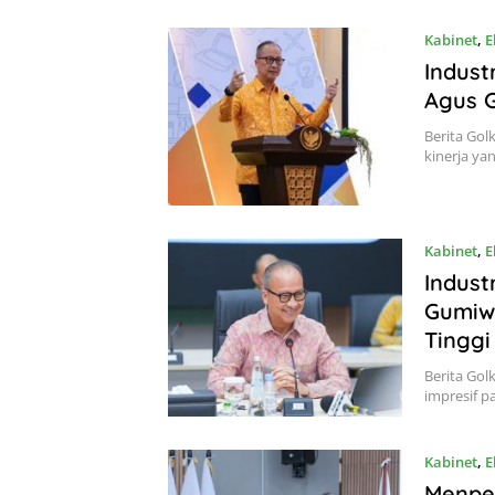
Kabinet
,
E
Indust
Agus G
Berita Gol
kinerja ya
Kabinet
,
E
Indust
Gumiwa
Tinggi
Berita Gol
impresif pa
Kabinet
,
E
Menper