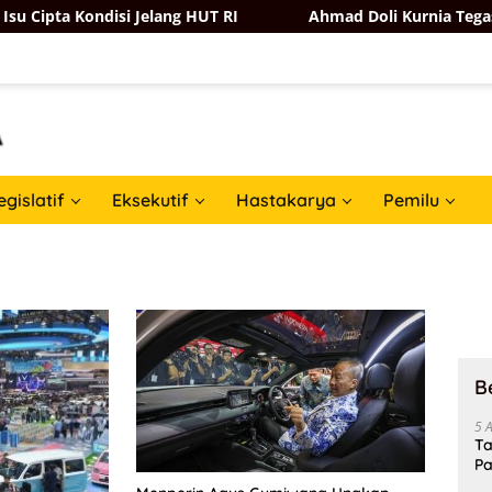
ndisi Jelang HUT RI
Ahmad Doli Kurnia Tegaskan Partai
egislatif
Eksekutif
Hastakarya
Pemilu
B
5 
Ta
Pa
In