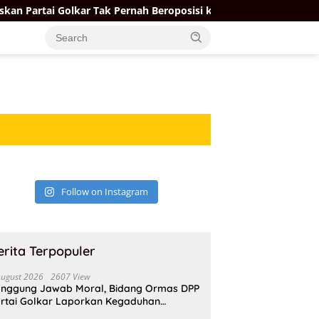
 Golkar Tak Pernah Beroposisi karena Berorientasi pada Pemban
Follow on Instagram
erita Terpopuler
August 2026
2607 View
nggung Jawab Moral, Bidang Ormas DPP
rtai Golkar Laporkan Kegaduhan
ternal AMPI ke Ketum Bahlil Lahadalia