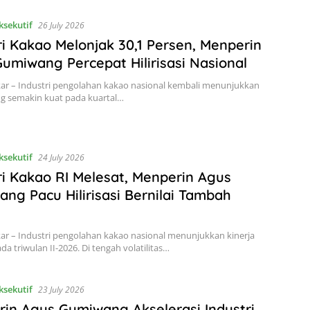
ksekutif
26 July 2026
ri Kakao Melonjak 30,1 Persen, Menperin
umiwang Percepat Hilirisasi Nasional
kar – Industri pengolahan kakao nasional kembali menunjukkan
ng semakin kuat pada kuartal…
ksekutif
24 July 2026
ri Kakao RI Melesat, Menperin Agus
ng Pacu Hilirisasi Bernilai Tambah
kar – Industri pengolahan kakao nasional menunjukkan kinerja
da triwulan II-2026. Di tengah volatilitas…
ksekutif
23 July 2026
in Agus Gumiwang Akselerasi Industri