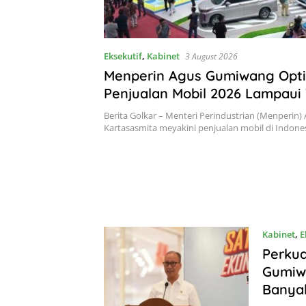
Eksekutif
,
Kabinet
3 August 2026
Menperin Agus Gumiwang Opti
Penjualan Mobil 2026 Lampaui
850 Ribu Unit
Berita Golkar – Menteri Perindustrian (Menperin
Kartasasmita meyakini penjualan mobil di Indon
Kabinet
,
E
Perkua
Gumiwa
Banya