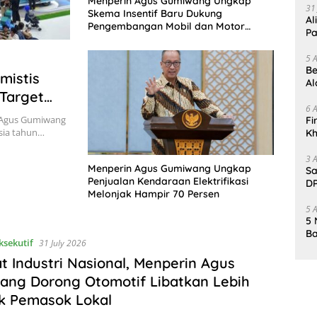
Menperin Agus Gumiwang Ungkap
31
Skema Insentif Baru Dukung
Al
Pengembangan Mobil dan Motor
Pa
Nasional
5 
Be
mistis
Al
 Target
Un
6 
) Agus Gumiwang
Fi
esia tahun…
Kh
Me
3 
Menperin Agus Gumiwang Ungkap
Sa
Penjualan Kendaraan Elektrifikasi
DP
Melonjak Hampir 70 Persen
d
5 
5 
Ba
ksekutif
31 July 2026
K
Pa
t Industri Nasional, Menperin Agus
ng Dorong Otomotif Libatkan Lebih
k Pemasok Lokal