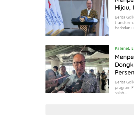
Hijau,
Berita Gol
transforma
berkelanj
Kabinet
,
E
Menpe
Dongk
Perse
Berita Gol
program P
salah…