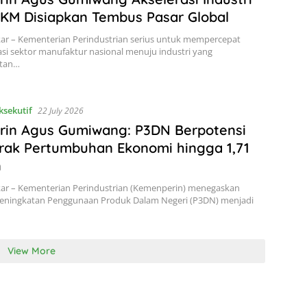
 IKM Disiapkan Tembus Pasar Global
kar – Kementerian Perindustrian serius untuk mempercepat
si sektor manufaktur nasional menuju industri yang
utan…
ksekutif
22 July 2026
rin Agus Gumiwang: P3DN Berpotensi
rak Pertumbuhan Ekonomi hingga 1,71
n
kar – Kementerian Perindustrian (Kemenperin) menegaskan
eningkatan Penggunaan Produk Dalam Negeri (P3DN) menjadi
View More