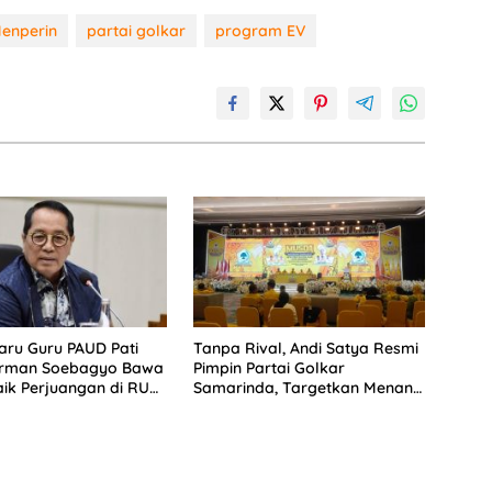
enperin
partai golkar
program EV
aru Guru PAUD Pati
Tanpa Rival, Andi Satya Resmi
Firman Soebagyo Bawa
Pimpin Partai Golkar
ik Perjuangan di RUU
Samarinda, Targetkan Menang
s
Pemilu 2029