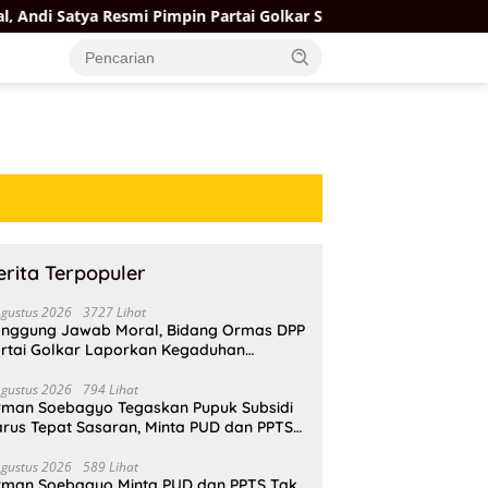
Resmi Pimpin Partai Golkar Samarinda, Targetkan Menang Pemilu
erita Terpopuler
Agustus 2026
3727 Lihat
nggung Jawab Moral, Bidang Ormas DPP
rtai Golkar Laporkan Kegaduhan
ternal AMPI ke Ketum Bahlil Lahadalia
Agustus 2026
794 Lihat
rman Soebagyo Tegaskan Pupuk Subsidi
rus Tepat Sasaran, Minta PUD dan PPTS
pat Perlindungan Hukum
Agustus 2026
589 Lihat
rman Soebagyo Minta PUD dan PPTS Tak