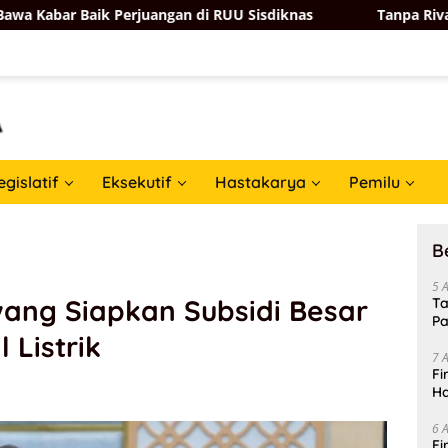
 Perjuangan di RUU Sisdiknas
Tanpa Rival, Andi Satya 
egislatif
Eksekutif
Hastakarya
Pemilu
B
5 
ang Siapkan Subsidi Besar
Ta
Pa
 Listrik
In
7 
Fi
Ha
Da
6 
Fi