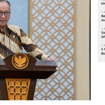
Kh
Me
5 
Be
Al
Un
3 
Sa
DP
d
5 
5 
Ba
K
Pa