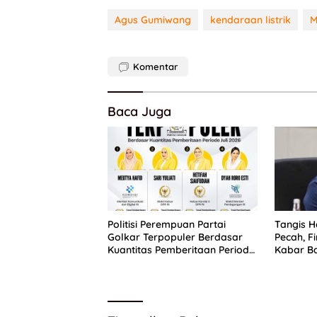
Agus Gumiwang
kendaraan listrik
M
Komentar
Baca Juga
Politisi Perempuan Partai
Tangis H
Golkar Terpopuler Berdasar
Pecah, 
Kuantitas Pemberitaan Periode
Kabar Ba
Juli 2026
Sisdikna