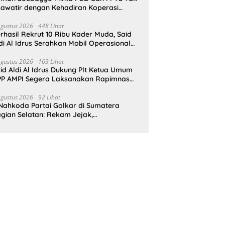
awatir dengan Kehadiran Koperasi
rah Putih
Agustus 2026
448 Lihat
rhasil Rekrut 10 Ribu Kader Muda, Said
di Al Idrus Serahkan Mobil Operasional
tuk AMPG Jakarta
Agustus 2026
163 Lihat
id Aldi Al Idrus Dukung Plt Ketua Umum
P AMPI Segera Laksanakan Rapimnas
an Munas X
Agustus 2026
92 Lihat
Nahkoda Partai Golkar di Sumatera
gian Selatan: Rekam Jejak,
epemimpinan, dan Komitmen Membangun
rtai