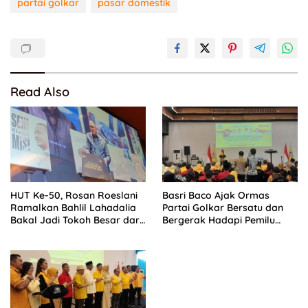
partai golkar
pasar domestik
Read Also
HUT Ke-50, Rosan Roeslani
Basri Baco Ajak Ormas
Ramalkan Bahlil Lahadalia
Partai Golkar Bersatu dan
Bakal Jadi Tokoh Besar dari
Bergerak Hadapi Pemilu
Timur di Masa Depan
2029