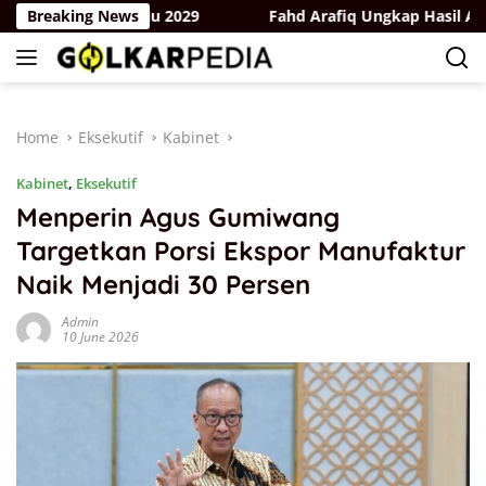
Skip
k Hadapi Pemilu 2029
Breaking News
Fahd Arafiq Ungkap Hasil Audit Or
to
content
Home
Eksekutif
Kabinet
Kabinet
,
Eksekutif
Menperin Agus Gumiwang
Targetkan Porsi Ekspor Manufaktur
Naik Menjadi 30 Persen
Admin
10 June 2026