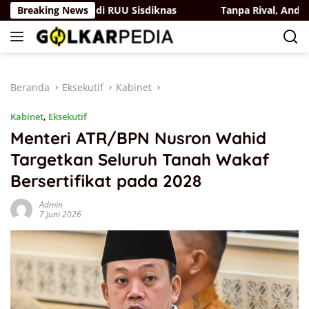
Langsung
k Perjuangan di RUU Sisdiknas
Breaking News
Tanpa Rival, Andi Satya
ke
konten
Beranda
Eksekutif
Kabinet
Kabinet
,
Eksekutif
Menteri ATR/BPN Nusron Wahid
Targetkan Seluruh Tanah Wakaf
Bersertifikat pada 2028
Admin
7 Juni 2026