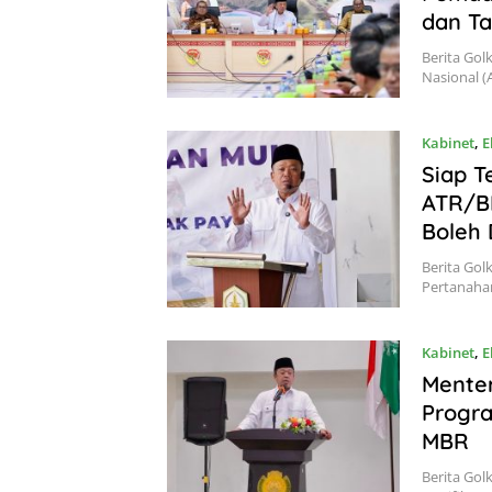
dan T
Berita Gol
Nasional 
Kabinet
,
E
Siap T
ATR/BP
Boleh 
Berita Gol
Pertanaha
Kabinet
,
E
Mente
Progra
MBR
Berita Gol