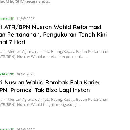
Hak Milik (SHM) secara gratis…
ksekutif
31 Juli 2026
ri ATR/BPN Nusron Wahid Reformasi
n Pertanahan, Pengukuran Tanah Kini
al 7 Hari
kar – Menteri Agraria dan Tata Ruang/Kepala Badan Pertanahan
(ATR/BPN), Nusron Wahid menetapkan percepatan…
ksekutif
30 Juli 2026
i Nusron Wahid Rombak Pola Karier
N, Promosi Tak Bisa Lagi Instan
kar – Menteri Agraria dan Tata Ruang/Kepala Badan Pertanahan
(ATR/BPN), Nusron Wahid tengah mengusung…
ksekutif
26 Juli 2026