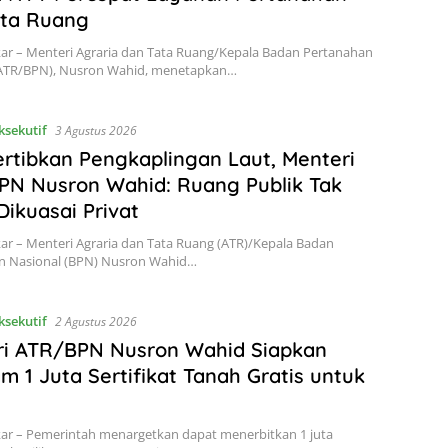
ata Ruang
kar – Menteri Agraria dan Tata Ruang/Kepala Badan Pertanahan
(ATR/BPN), Nusron Wahid, menetapkan…
ksekutif
3 Agustus 2026
ertibkan Pengkaplingan Laut, Menteri
N Nusron Wahid: Ruang Publik Tak
Dikuasai Privat
kar – Menteri Agraria dan Tata Ruang (ATR)/Kepala Badan
n Nasional (BPN) Nusron Wahid…
ksekutif
2 Agustus 2026
ri ATR/BPN Nusron Wahid Siapkan
m 1 Juta Sertifikat Tanah Gratis untuk
kar – Pemerintah menargetkan dapat menerbitkan 1 juta