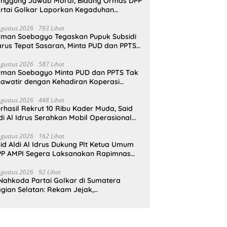
nggung Jawab Moral, Bidang Ormas DPP
rtai Golkar Laporkan Kegaduhan
ternal AMPI ke Ketum Bahlil Lahadalia
Agustus 2026
793 Lihat
rman Soebagyo Tegaskan Pupuk Subsidi
rus Tepat Sasaran, Minta PUD dan PPTS
pat Perlindungan Hukum
Agustus 2026
587 Lihat
rman Soebagyo Minta PUD dan PPTS Tak
awatir dengan Kehadiran Koperasi
rah Putih
Agustus 2026
448 Lihat
rhasil Rekrut 10 Ribu Kader Muda, Said
di Al Idrus Serahkan Mobil Operasional
tuk AMPG Jakarta
Agustus 2026
162 Lihat
id Aldi Al Idrus Dukung Plt Ketua Umum
P AMPI Segera Laksanakan Rapimnas
an Munas X
Agustus 2026
92 Lihat
Nahkoda Partai Golkar di Sumatera
gian Selatan: Rekam Jejak,
epemimpinan, dan Komitmen Membangun
rtai