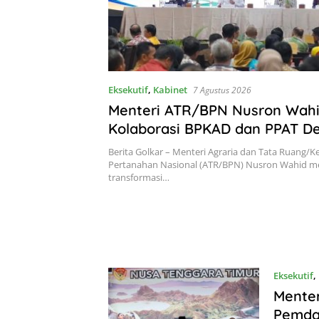
Eksekutif
,
Kabinet
7 Agustus 2026
Menteri ATR/BPN Nusron Wahi
Kolaborasi BPKAD dan PPAT D
Percepatan Layanan Pertanah
Berita Golkar – Menteri Agraria dan Tata Ruang/
Pertanahan Nasional (ATR/BPN) Nusron Wahid m
transformasi…
Eksekutif
,
Mente
Pemda