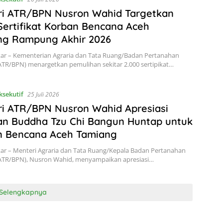
ri ATR/BPN Nusron Wahid Targetkan
Sertifikat Korban Bencana Aceh
ng Rampung Akhir 2026
kar – Kementerian Agraria dan Tata Ruang/Badan Pertanahan
ATR/BPN) menargetkan pemulihan sekitar 2.000 sertipikat…
ksekutif
25 Juli 2026
i ATR/BPN Nusron Wahid Apresiasi
an Buddha Tzu Chi Bangun Huntap untuk
n Bencana Aceh Tamiang
kar – Menteri Agraria dan Tata Ruang/Kepala Badan Pertanahan
(ATR/BPN), Nusron Wahid, menyampaikan apresiasi…
Selengkapnya