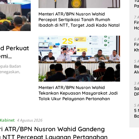
Ta
Pa
In
Menteri ATR/BPN Nusron Wahid
7 
Percepat Sertipikasi Tanah Rumah
Fi
Ibadah di NTT, Target Jadi Kado Natal
Ha
Da
6 
Fi
d Perkuat
Kh
emi
Me
5 
an
Kepala Badan
Be
enegaskan,
Al
Un
3 
Menteri ATR/BPN Nusron Wahid
Sa
Tekankan Kepuasan Masyarakat Jadi
DP
Tolok Ukur Pelayanan Pertanahan
d
5 
5 
Ba
Kabinet
4 Agustus 2026
K
Pa
ri ATR/BPN Nusron Wahid Gandeng
 NTT Percepat Layanan Pertanahan