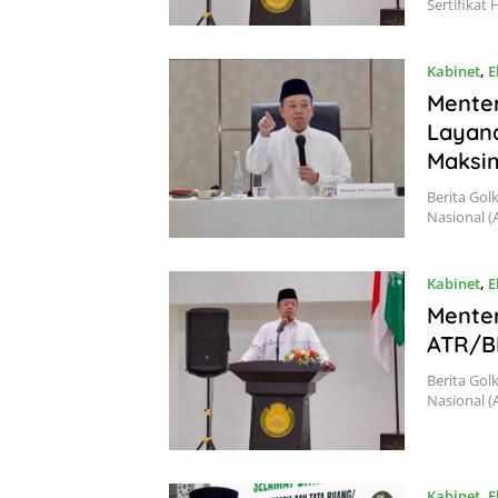
Sertifikat 
Kabinet
,
E
Mente
Layana
Maksim
Berita Gol
Nasional 
Kabinet
,
E
Menter
ATR/BP
Berita Gol
Nasional 
Kabinet
,
E