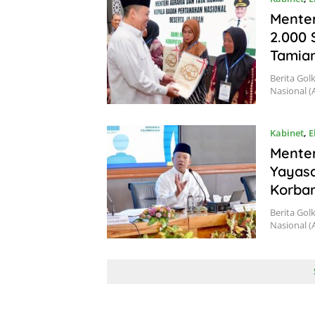
Mente
2.000 
Tamia
Berita Gol
Nasional (
Kabinet
,
E
Menter
Yayas
Korba
Berita Gol
Nasional 