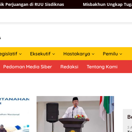
an di RUU Sisdiknas
Misbakhun Ungkap Tugas Berat Robi
egislatif
Eksekutif
Hastakarya
Pemilu
Pedoman Media Siber
Redaksi
Tentang Kami
B
5 