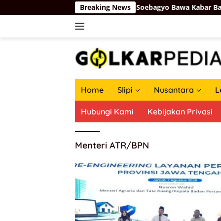
Langsung
ru PAUD Pati Pecah, Firman Soebagyo Bawa Kabar Baik Perjuang
Breaking News
ke
konten
Home
Slipi
Nusantara
L
Hubungi Kami
Kebijakan Privasi
Menteri ATR/BPN