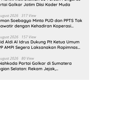
rtai Golkar Jatim Diisi Kader Muda
August 2026
317 View
rman Soebagyo Minta PUD dan PPTS Tak
awatir dengan Kehadiran Koperasi
rah Putih
August 2026
157 View
id Aldi Al Idrus Dukung Plt Ketua Umum
P AMPI Segera Laksanakan Rapimnas
an Munas X
August 2026
80 View
Nahkoda Partai Golkar di Sumatera
gian Selatan: Rekam Jejak,
epemimpinan, dan Komitmen Membangun
rtai