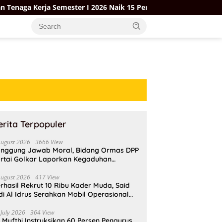
mester I 2026 Naik 15 Persen di Tengah Isu PHK
Gubernu
erita Terpopuler
August 2026
3666 View
nggung Jawab Moral, Bidang Ormas DPP
rtai Golkar Laporkan Kegaduhan
ternal AMPI ke Ketum Bahlil Lahadalia
August 2026
417 View
rhasil Rekrut 10 Ribu Kader Muda, Said
di Al Idrus Serahkan Mobil Operasional
tuk AMPG Jakarta
 July 2026
364 View
i Mufthi Instruksikan 60 Persen Pengurus