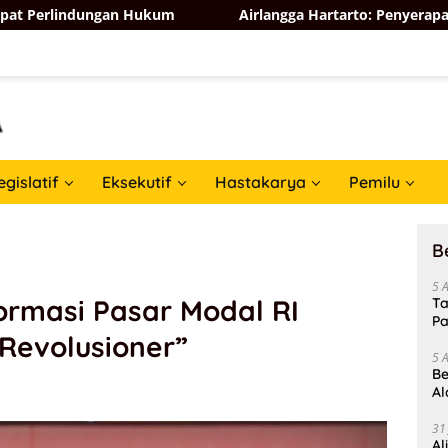
n Hukum
Airlangga Hartarto: Penyerapan Tenaga Kerja Se
egislatif
Eksekutif
Hastakarya
Pemilu
B
5 
ormasi Pasar Modal RI
Ta
Pa
Revolusioner”
In
5 
Be
Al
Un
31
Al