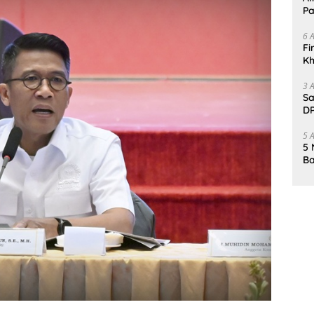
Pa
6 
Fi
Kh
Me
3 
Sa
DP
d
5 
5 
Ba
K
Pa