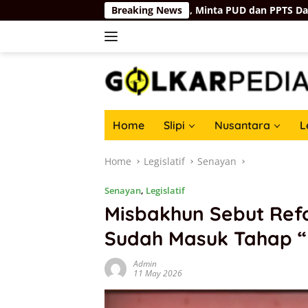
Skip
i Harus Tepat Sasaran, Minta PUD dan PPTS Dapat Perlindunga
Breaking News
to
content
Home
Slipi
Nusantara
L
Home
Legislatif
Senayan
Senayan
,
Legislatif
Misbakhun Sebut Ref
Sudah Masuk Tahap “
Admin
11 May 2026