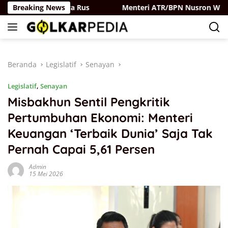
Langsung
-Partai Belaya Rus
Breaking News
Menteri ATR/BPN Nusron Wahid Per
ke
konten
Beranda
Legislatif
Senayan
Legislatif
,
Senayan
Misbakhun Sentil Pengkritik
Pertumbuhan Ekonomi: Menteri
Keuangan ‘Terbaik Dunia’ Saja Tak
Pernah Capai 5,61 Persen
Admin
15 Mei 2026