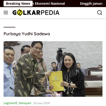
Skip
paui Pertumbuhan Ekonomi Nasional
Breaking News
Singgih Januratmo
to
content
Purbaya Yudhi Sadewa
Legislatif
,
Senayan
24 June 2026