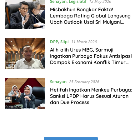
Senayan
,
Legislatif
12 May 2026
Misbakhun Bongkar Fakta!
Lembaga Rating Global Langsung
Ubah Outlook Usai Sri Mulyani
Diganti
DPP
,
Slipi
11 March 2026
Alih-alih Urus MBG, Sarmuji
Ingatkan Purbaya Fokus Antisipasi
Dampak Ekonomi Konflik Timur
Tengah
Senayan
25 February 2026
Hetifah Ingatkan Menkeu Purbaya:
Sanksi LPDP Harus Sesuai Aturan
dan Due Process