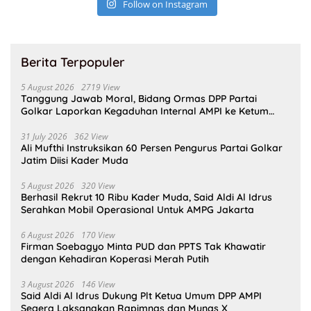
Follow on Instagram
Berita Terpopuler
5 August 2026
2719 View
Tanggung Jawab Moral, Bidang Ormas DPP Partai
Golkar Laporkan Kegaduhan Internal AMPI ke Ketum
Bahlil Lahadalia
31 July 2026
362 View
Ali Mufthi Instruksikan 60 Persen Pengurus Partai Golkar
Jatim Diisi Kader Muda
5 August 2026
320 View
Berhasil Rekrut 10 Ribu Kader Muda, Said Aldi Al Idrus
Serahkan Mobil Operasional Untuk AMPG Jakarta
6 August 2026
170 View
Firman Soebagyo Minta PUD dan PPTS Tak Khawatir
dengan Kehadiran Koperasi Merah Putih
3 August 2026
146 View
Said Aldi Al Idrus Dukung Plt Ketua Umum DPP AMPI
Segera Laksanakan Rapimnas dan Munas X