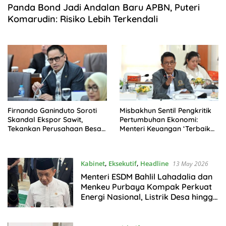
Panda Bond Jadi Andalan Baru APBN, Puteri
Komarudin: Risiko Lebih Terkendali
Firnando Ganinduto Soroti
Misbakhun Sentil Pengkritik
Skandal Ekspor Sawit,
Pertumbuhan Ekonomi:
Tekankan Perusahaan Besar
Menteri Keuangan ‘Terbaik
Tak Boleh Kebal Hukum
Dunia’ Saja Tak Pernah
Capai 5,61 Persen
Kabinet
,
Eksekutif
,
Headline
13 May 2026
Menteri ESDM Bahlil Lahadalia dan
Menkeu Purbaya Kompak Perkuat
Energi Nasional, Listrik Desa hingga
PNBP Digenjot