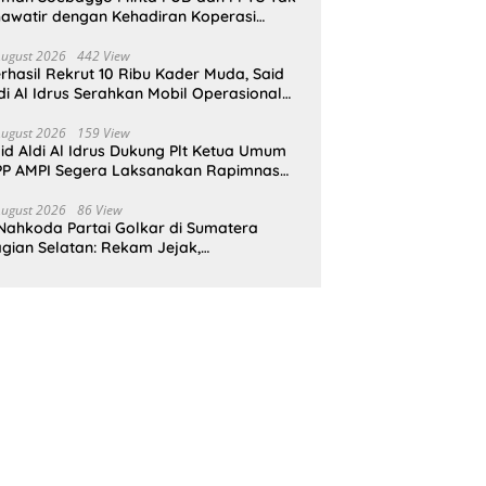
awatir dengan Kehadiran Koperasi
rah Putih
August 2026
442 View
rhasil Rekrut 10 Ribu Kader Muda, Said
di Al Idrus Serahkan Mobil Operasional
tuk AMPG Jakarta
August 2026
159 View
id Aldi Al Idrus Dukung Plt Ketua Umum
P AMPI Segera Laksanakan Rapimnas
an Munas X
August 2026
86 View
Nahkoda Partai Golkar di Sumatera
gian Selatan: Rekam Jejak,
epemimpinan, dan Komitmen Membangun
rtai