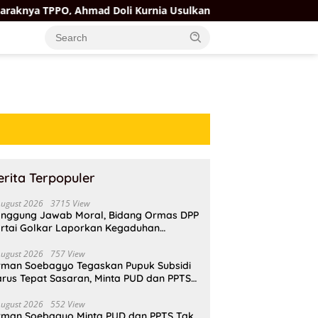
hmad Doli Kurnia Usulkan Posko Pengaduan bagi Korban Perda
erita Terpopuler
August 2026
3715 View
nggung Jawab Moral, Bidang Ormas DPP
rtai Golkar Laporkan Kegaduhan
ternal AMPI ke Ketum Bahlil Lahadalia
August 2026
757 View
rman Soebagyo Tegaskan Pupuk Subsidi
rus Tepat Sasaran, Minta PUD dan PPTS
pat Perlindungan Hukum
August 2026
552 View
rman Soebagyo Minta PUD dan PPTS Tak