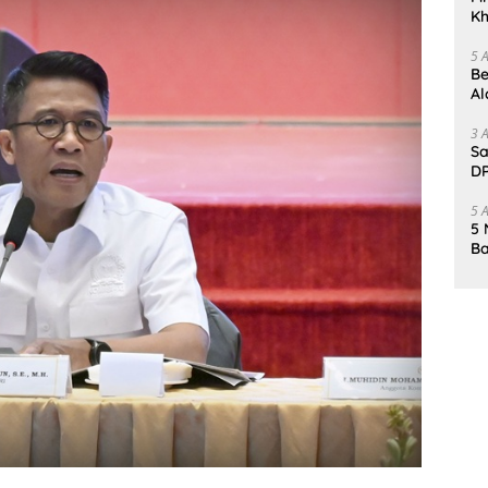
Kh
Me
5 
Be
Al
Un
3 
Sa
DP
d
5 
5 
Ba
K
Pa