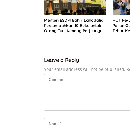
Menteri ESDM Bahlil Lahadalia
HUT ke-5
Persembahkan 10 Buku untuk
Partai G
Orang Tua, Kenang Perjuangan
Tebar Ke
Ibunda sebagai ART
Santunan
Leave a Reply
Your email address will not be published.
R