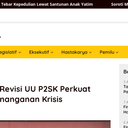
ian Lewat Santunan Anak Yatim
Soroti Maraknya TPPO, A
egislatif
Eksekutif
Hastakarya
Pemilu
B
5 
Revisi UU P2SK Perkuat
Ta
Pa
enanganan Krisis
In
7 
Fi
Ha
Da
6 
Fi