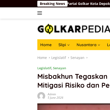
Skip
e-50 Bahlil Lahadalia, Partai Golkar Kota Depok Tebar Kepedul
Breaking News
to
content
Home
Slipi
Nusantara
L
Home
Legislatif
Senayan
Legislatif
,
Senayan
Misbakhun Tegaskan 
Mitigasi Risiko dan P
Admin
5 June 2026