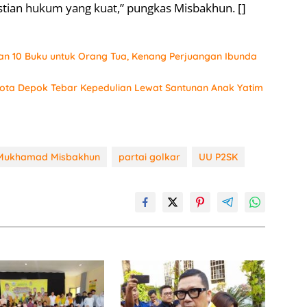
stian hukum yang kuat,” pungkas Misbakhun. []
an 10 Buku untuk Orang Tua, Kenang Perjuangan Ibunda
 Kota Depok Tebar Kepedulian Lewat Santunan Anak Yatim
Mukhamad Misbakhun
partai golkar
UU P2SK