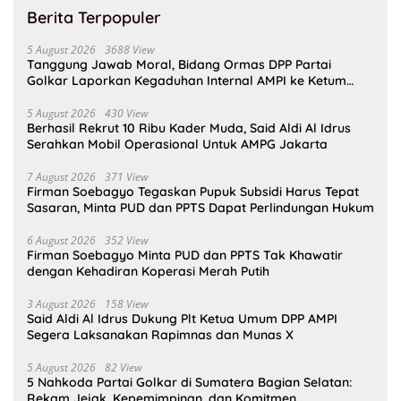
Berita Terpopuler
5 August 2026
3688 View
Tanggung Jawab Moral, Bidang Ormas DPP Partai
Golkar Laporkan Kegaduhan Internal AMPI ke Ketum
Bahlil Lahadalia
5 August 2026
430 View
Berhasil Rekrut 10 Ribu Kader Muda, Said Aldi Al Idrus
Serahkan Mobil Operasional Untuk AMPG Jakarta
7 August 2026
371 View
Firman Soebagyo Tegaskan Pupuk Subsidi Harus Tepat
Sasaran, Minta PUD dan PPTS Dapat Perlindungan Hukum
6 August 2026
352 View
Firman Soebagyo Minta PUD dan PPTS Tak Khawatir
dengan Kehadiran Koperasi Merah Putih
3 August 2026
158 View
Said Aldi Al Idrus Dukung Plt Ketua Umum DPP AMPI
Segera Laksanakan Rapimnas dan Munas X
5 August 2026
82 View
5 Nahkoda Partai Golkar di Sumatera Bagian Selatan:
Rekam Jejak, Kepemimpinan, dan Komitmen