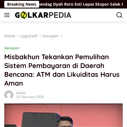
Skip
Breaking News
Wamendag Dyah Roro Esti Lepas Ekspor Salak Bali ke Chi
to
content
Home
Legislatif
Senayan
Senayan
Misbakhun Tekankan Pemulihan
Sistem Pembayaran di Daerah
Bencana: ATM dan Likuiditas Harus
Aman
Admin
25 February 2026