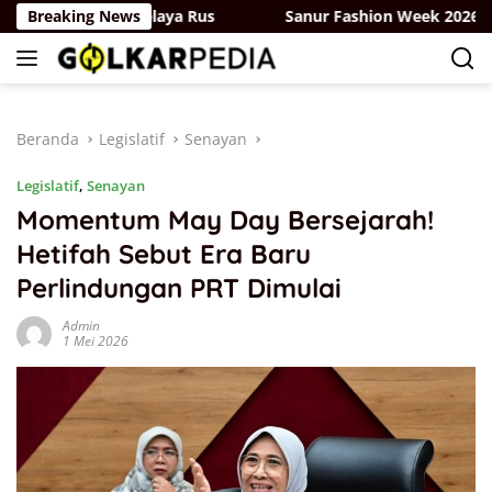
Langsung
kar-Partai Belaya Rus
Breaking News
Sanur Fashion Week 2026, Wamen
ke
konten
Beranda
Legislatif
Senayan
Legislatif
,
Senayan
Momentum May Day Bersejarah!
Hetifah Sebut Era Baru
Perlindungan PRT Dimulai
Admin
1 Mei 2026