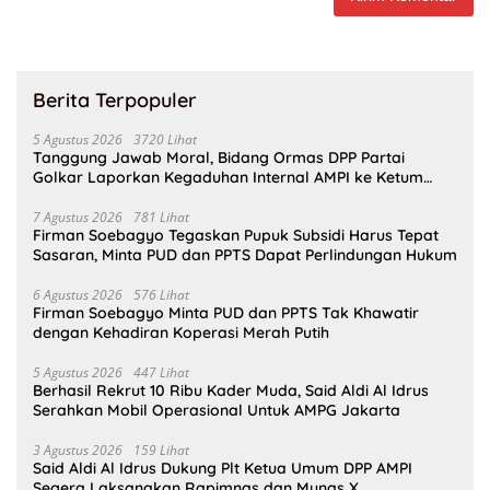
Berita Terpopuler
5 Agustus 2026
3720 Lihat
Tanggung Jawab Moral, Bidang Ormas DPP Partai
Golkar Laporkan Kegaduhan Internal AMPI ke Ketum
Bahlil Lahadalia
7 Agustus 2026
781 Lihat
Firman Soebagyo Tegaskan Pupuk Subsidi Harus Tepat
Sasaran, Minta PUD dan PPTS Dapat Perlindungan Hukum
6 Agustus 2026
576 Lihat
Firman Soebagyo Minta PUD dan PPTS Tak Khawatir
dengan Kehadiran Koperasi Merah Putih
5 Agustus 2026
447 Lihat
Berhasil Rekrut 10 Ribu Kader Muda, Said Aldi Al Idrus
Serahkan Mobil Operasional Untuk AMPG Jakarta
3 Agustus 2026
159 Lihat
Said Aldi Al Idrus Dukung Plt Ketua Umum DPP AMPI
Segera Laksanakan Rapimnas dan Munas X