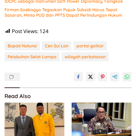
IDCPC sebagai Instrumen Soft Power Diplomacy Tiongkok
Firman Soebagyo Tegaskan Pupuk Subsidi Harus Tepat
Sasaran, Minta PUD dan PPTS Dapat Perlindungan Hukum
Post Views:
124
Bupati Natuna
Cen Sui Lan
partai golkar
Pelabuhan Selat Lampa
wilayah perbatasan
Read Also