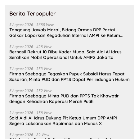
Berita Terpopuler
5 August 2026
3688 View
Tanggung Jawab Moral, Bidang Ormas DPP Partai
Golkar Laporkan Kegaduhan Internal AMPI ke Ketum
Bahlil Lahadalia
5 August 2026
428 View
Berhasil Rekrut 10 Ribu Kader Muda, Said Aldi Al Idrus
Serahkan Mobil Operasional Untuk AMPG Jakarta
7 August 2026
353 View
Firman Soebagyo Tegaskan Pupuk Subsidi Harus Tepat
Sasaran, Minta PUD dan PPTS Dapat Perlindungan Hukum
6 August 2026
352 View
Firman Soebagyo Minta PUD dan PPTS Tak Khawatir
dengan Kehadiran Koperasi Merah Putih
3 August 2026
158 View
Said Aldi Al Idrus Dukung Plt Ketua Umum DPP AMPI
Segera Laksanakan Rapimnas dan Munas X
5 August 2026
82 View