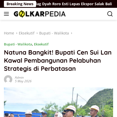
Skip
Breaking News
Wamendag Dyah Roro Esti Lepas Ekspor Salak Bali ke China,
to
content
Home
Eksekutif
Bupati - Walikota
Bupati - Walikota
,
Eksekutif
Natuna Bangkit! Bupati Cen Sui Lan
Kawal Pembangunan Pelabuhan
Strategis di Perbatasan
Admin
5 May 2026