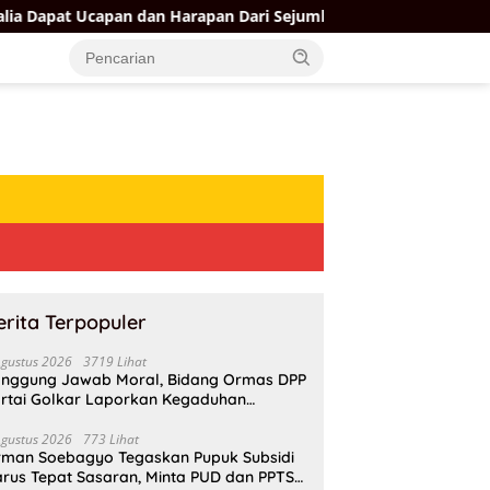
 dan Harapan Dari Sejumlah Pengurus DPP Partai Golkar
erita Terpopuler
Agustus 2026
3719 Lihat
nggung Jawab Moral, Bidang Ormas DPP
rtai Golkar Laporkan Kegaduhan
ternal AMPI ke Ketum Bahlil Lahadalia
Agustus 2026
773 Lihat
rman Soebagyo Tegaskan Pupuk Subsidi
rus Tepat Sasaran, Minta PUD dan PPTS