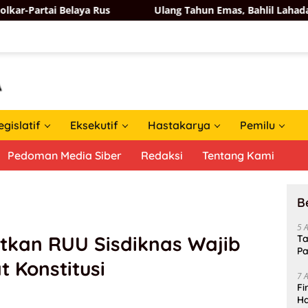
a Rus
Ulang Tahun Emas, Bahlil Lahadalia Dapat Ucapan
egislatif
Eksekutif
Hastakarya
Pemilu
Pedoman Media Siber
Redaksi
Tentang Kami
B
5 
tkan RUU Sisdiknas Wajib
Ta
Pa
 Konstitusi
In
7 
Fi
Ha