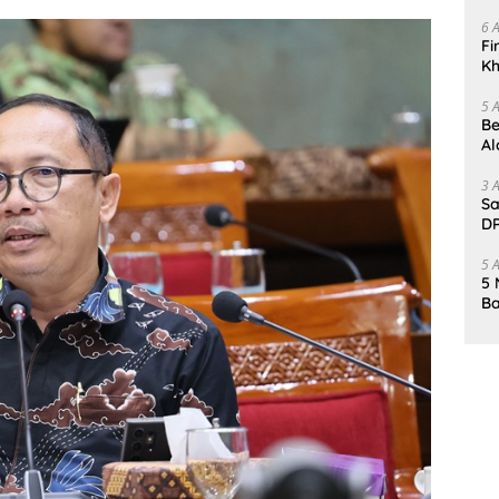
Da
6 
Fi
Kh
Me
5 
Be
Al
Un
3 
Sa
DP
d
5 
5 
Ba
K
Pa