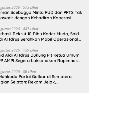
pat Perlindungan Hukum
Agustus 2026
573 Lihat
rman Soebagyo Minta PUD dan PPTS Tak
awatir dengan Kehadiran Koperasi
rah Putih
Agustus 2026
447 Lihat
rhasil Rekrut 10 Ribu Kader Muda, Said
di Al Idrus Serahkan Mobil Operasional
tuk AMPG Jakarta
Agustus 2026
159 Lihat
id Aldi Al Idrus Dukung Plt Ketua Umum
P AMPI Segera Laksanakan Rapimnas
an Munas X
Agustus 2026
86 Lihat
Nahkoda Partai Golkar di Sumatera
gian Selatan: Rekam Jejak,
epemimpinan, dan Komitmen Membangun
rtai