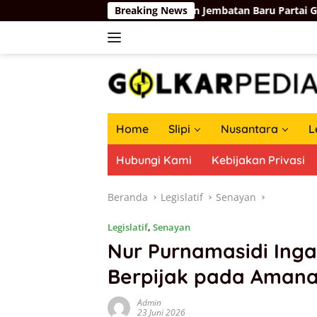
Langsung
7
Membangun Jembatan Baru Partai Golkar-Partai Belay
Breaking News
ke
konten
Home
Slipi
Nusantara
L
Hubungi Kami
Kebijakan Privasi
Beranda
Legislatif
Senayan
Legislatif
,
Senayan
Nur Purnamasidi Inga
Berpijak pada Amanat
Admin
23 Juni 2026