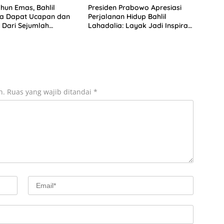
hun Emas, Bahlil
Presiden Prabowo Apresiasi
ia Dapat Ucapan dan
Perjalanan Hidup Bahlil
Dari Sejumlah
Lahadalia: Layak Jadi Inspirasi
 DPP Partai Golkar
bagi Anak Muda Indonesia
n.
Ruas yang wajib ditandai
*