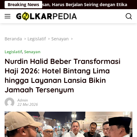
Langsung
al Kebebasan, Harus Berjalan Seiring dengan Etika
Breaking News
Sek
ke
konten
Beranda
Legislatif
Senayan
Legislatif
,
Senayan
Nurdin Halid Beber Transformasi
Haji 2026: Hotel Bintang Lima
hingga Layanan Lansia Bikin
Jamaah Tersenyum
Admin
22 Mei 2026