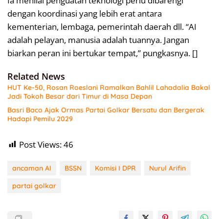
Ia menilai penguatan teknologi perlu dibarengi
dengan koordinasi yang lebih erat antara
kementerian, lembaga, pemerintah daerah dll. “AI
adalah pelayan, manusia adalah tuannya. Jangan
biarkan peran ini bertukar tempat,” pungkasnya. []
Related News
HUT Ke-50, Rosan Roeslani Ramalkan Bahlil Lahadalia Bakal
Jadi Tokoh Besar dari Timur di Masa Depan
Basri Baco Ajak Ormas Partai Golkar Bersatu dan Bergerak
Hadapi Pemilu 2029
Post Views:
46
ancaman AI
BSSN
Komisi I DPR
Nurul Arifin
partai golkar