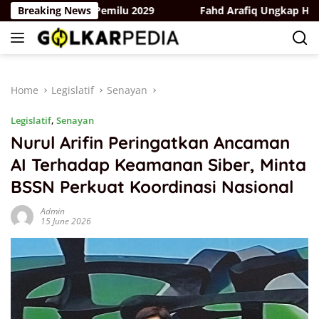
Skip
rgerak Hadapi Pemilu 2029
Breaking News
Fahd Arafiq Ungkap Hasil Aud
to
content
Home
Legislatif
Senayan
Legislatif
,
Senayan
Nurul Arifin Peringatkan Ancaman
AI Terhadap Keamanan Siber, Minta
BSSN Perkuat Koordinasi Nasional
Admin
15 June 2026