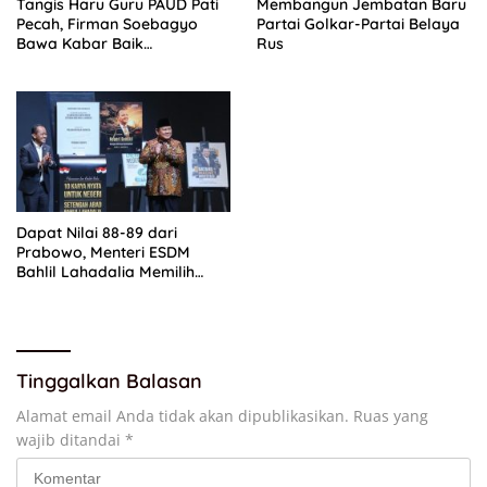
Tangis Haru Guru PAUD Pati
Membangun Jembatan Baru
Pecah, Firman Soebagyo
Partai Golkar-Partai Belaya
Bawa Kabar Baik
Rus
Perjuangan di RUU Sisdiknas
Dapat Nilai 88-89 dari
Prabowo, Menteri ESDM
Bahlil Lahadalia Memilih
Merendah: Itu Hak Presiden
Tinggalkan Balasan
Alamat email Anda tidak akan dipublikasikan.
Ruas yang
wajib ditandai
*