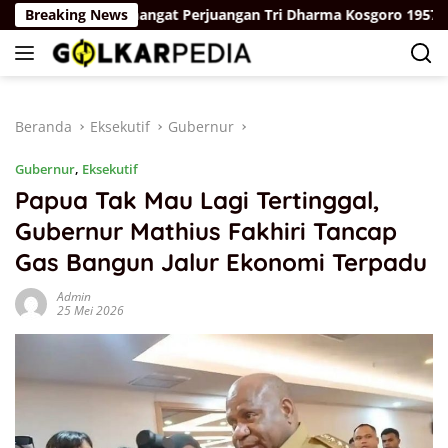
Langsung
 Dengan Semangat Perjuangan Tri Dharma Kosgoro 1957
Breaking News
ke
konten
Beranda
Eksekutif
Gubernur
Gubernur
,
Eksekutif
Papua Tak Mau Lagi Tertinggal,
Gubernur Mathius Fakhiri Tancap
Gas Bangun Jalur Ekonomi Terpadu
Admin
25 Mei 2026