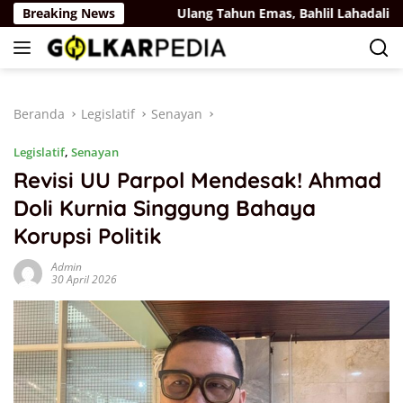
Langsung
tai Belaya Rus
Breaking News
Ulang Tahun Emas, Bahlil Lahadalia Dap
ke
konten
Beranda
Legislatif
Senayan
Legislatif
,
Senayan
Revisi UU Parpol Mendesak! Ahmad
Doli Kurnia Singgung Bahaya
Korupsi Politik
Admin
30 April 2026