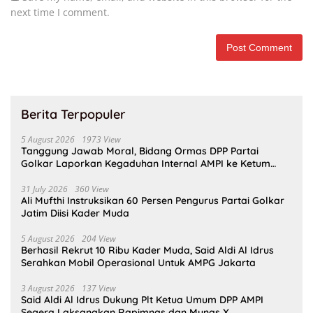
next time I comment.
Berita Terpopuler
5 August 2026
1973 View
Tanggung Jawab Moral, Bidang Ormas DPP Partai
Golkar Laporkan Kegaduhan Internal AMPI ke Ketum
Bahlil Lahadalia
31 July 2026
360 View
Ali Mufthi Instruksikan 60 Persen Pengurus Partai Golkar
Jatim Diisi Kader Muda
5 August 2026
204 View
Berhasil Rekrut 10 Ribu Kader Muda, Said Aldi Al Idrus
Serahkan Mobil Operasional Untuk AMPG Jakarta
3 August 2026
137 View
Said Aldi Al Idrus Dukung Plt Ketua Umum DPP AMPI
Segera Laksanakan Rapimnas dan Munas X