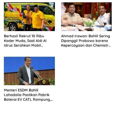
Berhasil Rekrut 10 Ribu
Ahmad Irawan: Bahlil Sering
Kader Muda, Said Aldi Al
Dipanggil Prabowo karena
Idrus Serahkan Mobil
Kepercayaan dan Chemistry
Operasional Untuk AMPG
yang Kuat
Jakarta
Menteri ESDM Bahlil
Lahadalia Pastikan Pabrik
Baterai EV CATL Rampung,
Tinggal Tunggu Peresmian
Presiden