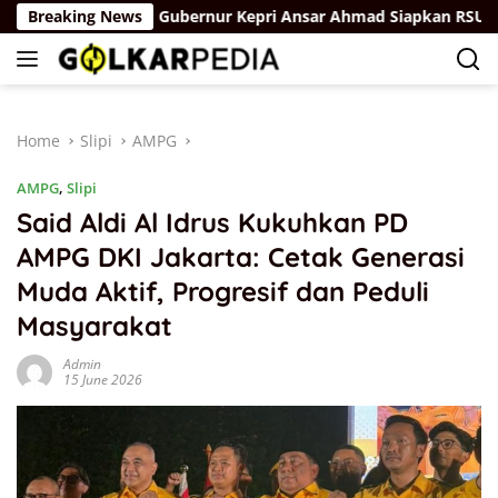
Skip
ASEAN
Breaking News
Gubernur Kepri Ansar Ahmad Siapkan RSUD Raja A
to
content
Home
Slipi
AMPG
AMPG
,
Slipi
Said Aldi Al Idrus Kukuhkan PD
AMPG DKI Jakarta: Cetak Generasi
Muda Aktif, Progresif dan Peduli
Masyarakat
Admin
15 June 2026