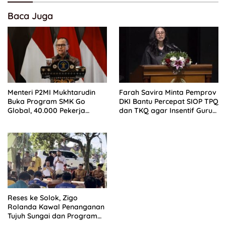
Baca Juga
Menteri P2MI Mukhtarudin
Farah Savira Minta Pemprov
Buka Program SMK Go
DKI Bantu Percepat SIOP TPQ
Global, 40.000 Pekerja
dan TKQ agar Insentif Guru
Ditargetkan Tembus Pasar
Ngaji Cair
Global
Reses ke Solok, Zigo
Rolanda Kawal Penanganan
Tujuh Sungai dan Program
Air Bersih