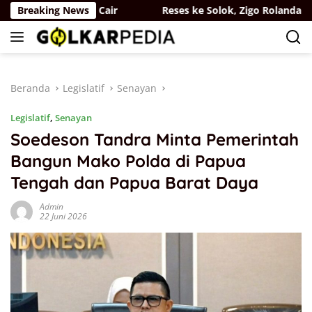
Langsung
f Guru Ngaji Cair
Breaking News
Reses ke Solok, Zigo Rolanda Kawal P
ke
konten
Beranda
Legislatif
Senayan
Legislatif
,
Senayan
Soedeson Tandra Minta Pemerintah
Bangun Mako Polda di Papua
Tengah dan Papua Barat Daya
Admin
22 Juni 2026