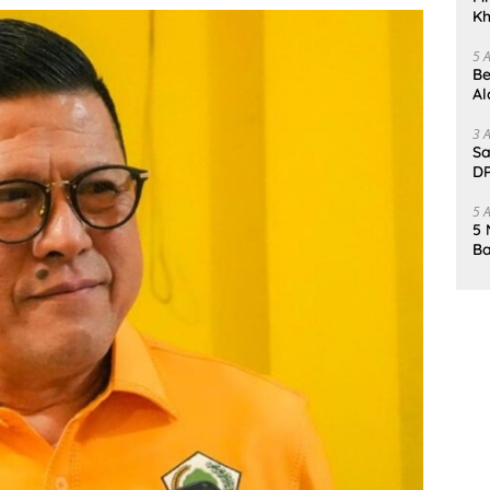
Kh
Me
5 
Be
Al
Un
3 
Sa
DP
d
5 
5 
Ba
K
Pa