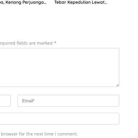
a, Kenang Perjuangan
Tebar Kepedulian Lewat
sebagai ART
Santunan Anak Yatim
equired fields are marked
*
 browser for the next time I comment.