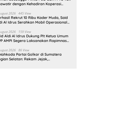
awatir dengan Kehadiran Koperasi
rah Putih
August 2026
445 View
rhasil Rekrut 10 Ribu Kader Muda, Said
di Al Idrus Serahkan Mobil Operasional
tuk AMPG Jakarta
August 2026
159 View
id Aldi Al Idrus Dukung Plt Ketua Umum
P AMPI Segera Laksanakan Rapimnas
an Munas X
August 2026
86 View
Nahkoda Partai Golkar di Sumatera
gian Selatan: Rekam Jejak,
epemimpinan, dan Komitmen Membangun
rtai