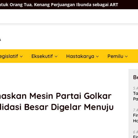
a, Kenang Perjuangan Ibunda sebagai ART
HUT ke-50 Bah
egislatif
Eksekutif
Hastakarya
Pemilu
B
5 
askan Mesin Partai Golkar
Ta
Pa
idasi Besar Digelar Menuju
In
7 
Fi
Ha
Da
6 
Fi