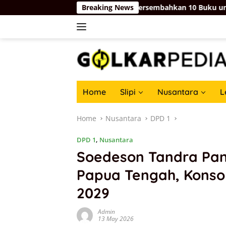
Skip
ri ESDM Bahlil Lahadalia Persembahkan 10 Buku untuk Orang Tu
Breaking News
to
content
Home
Slipi
Nusantara
L
Home
Nusantara
DPD 1
DPD 1
,
Nusantara
Soedeson Tandra Pan
Papua Tengah, Konsol
2029
Admin
13 May 2026