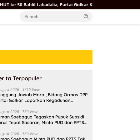
lil Lahadalia, Partai Golkar Kota Depok Tebar Kepedulian Lewa
erita Terpopuler
August 2026
3715 View
nggung Jawab Moral, Bidang Ormas DPP
rtai Golkar Laporkan Kegaduhan
ternal AMPI ke Ketum Bahlil Lahadalia
August 2026
760 View
rman Soebagyo Tegaskan Pupuk Subsidi
rus Tepat Sasaran, Minta PUD dan PPTS
pat Perlindungan Hukum
August 2026
560 View
rman Soebagyo Minta PUD dan PPTS Tak