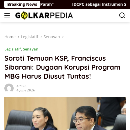
Skip
at, Ada yang “Parah”
Breaking News
IDCPC sebagai Instrumen Soft Po
to
content
Home
Legislatif
Senayan
Legislatif
,
Senayan
Soroti Temuan KSP, Franciscus
Sibarani: Dugaan Korupsi Program
MBG Harus Diusut Tuntas!
Admin
4 June 2026