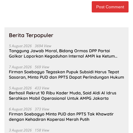
Berita Terpopuler
5 August 2026
3694 View
Tanggung Jawab Moral, Bidang Ormas DPP Partai
Golkar Laporkan Kegaduhan Internal AMPI ke Ketum
Bahlil Lahadalia
7 August 2026
569 View
Firman Soebagyo Tegaskan Pupuk Subsidi Harus Tepat
Sasaran, Minta PUD dan PPTS Dapat Perlindungan Hukum
5 August 2026
433 View
Berhasil Rekrut 10 Ribu Kader Muda, Said Aldi Al Idrus
Serahkan Mobil Operasional Untuk AMPG Jakarta
6 August 2026
373 View
Firman Soebagyo Minta PUD dan PPTS Tak Khawatir
dengan Kehadiran Koperasi Merah Putih
3 August 2026
158 View