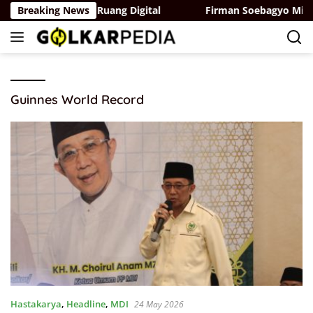
Skip
ungan Privasi di Ruang Digital
Breaking News
Firman Soebagyo Minta
to
content
Guinnes World Record
Hastakarya
,
Headline
,
MDI
24 May 2026