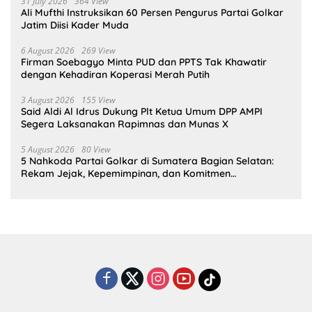
31 July 2026
364 View
Ali Mufthi Instruksikan 60 Persen Pengurus Partai Golkar
Jatim Diisi Kader Muda
6 August 2026
269 View
Firman Soebagyo Minta PUD dan PPTS Tak Khawatir
dengan Kehadiran Koperasi Merah Putih
3 August 2026
155 View
Said Aldi Al Idrus Dukung Plt Ketua Umum DPP AMPI
Segera Laksanakan Rapimnas dan Munas X
5 August 2026
80 View
5 Nahkoda Partai Golkar di Sumatera Bagian Selatan:
Rekam Jejak, Kepemimpinan, dan Komitmen
Membangun Partai