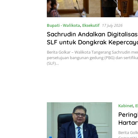
Bupati - Walikota
,
Eksekutif
17 July 2026
Sachrudin Andalkan Digitalisa
SLF untuk Dongkrak Kepercay
Investor
Berita Golkar – Walikota Tangerang Sachrudin m
persetujuan bangunan gedung (PBG) dan sertifikat
(SLF)…
Kabinet
,
E
Pering
Hartar
Berita Gol