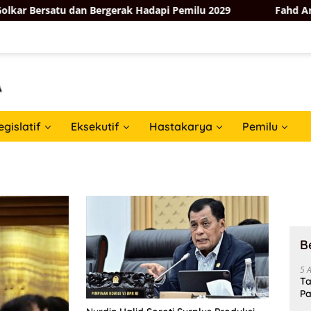
 Bersatu dan Bergerak Hadapi Pemilu 2029
Fahd Arafiq U
egislatif
Eksekutif
Hastakarya
Pemilu
B
5 
Ta
Pa
In