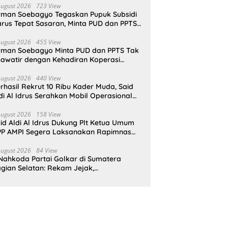
August 2026
723 View
rman Soebagyo Tegaskan Pupuk Subsidi
rus Tepat Sasaran, Minta PUD dan PPTS
pat Perlindungan Hukum
August 2026
455 View
rman Soebagyo Minta PUD dan PPTS Tak
awatir dengan Kehadiran Koperasi
rah Putih
August 2026
440 View
rhasil Rekrut 10 Ribu Kader Muda, Said
di Al Idrus Serahkan Mobil Operasional
tuk AMPG Jakarta
August 2026
158 View
id Aldi Al Idrus Dukung Plt Ketua Umum
P AMPI Segera Laksanakan Rapimnas
an Munas X
August 2026
84 View
Nahkoda Partai Golkar di Sumatera
gian Selatan: Rekam Jejak,
epemimpinan, dan Komitmen Membangun
rtai