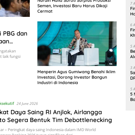
Nurdin Halid Soroti Surplus Produksi
7 
Semen, Investasi Baru Harus Dikaji
Fi
Cermat
Ha
Da
6 
Fi
si PBG dan
Kh
aan
Me
5 
engatakan
Be
 laik fungsi
Al
Un
3 
Menperin Agus Gumiwang Benahi Iklim
Sa
Investasi, Dorong Investor Bangun
DP
Industri di Indonesia
d
5 
5 
Ba
ksekutif
24 June 2026
K
Pa
kat Daya Saing RI Anjlok, Airlangga
to Segera Bentuk Tim Debottlenecking
kar – Peringkat daya saing Indonesia dalam IMD World