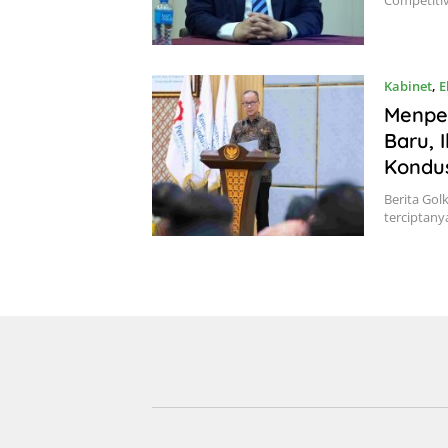
Competitiv
Kabinet
,
E
Menper
Baru, 
Kondus
Berita Gol
terciptanya