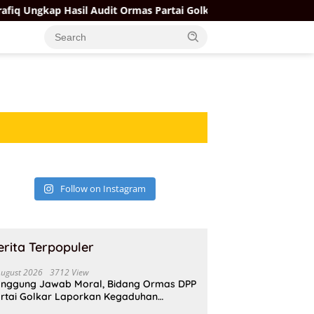
ngkap Hasil Audit Ormas Partai Golkar: Ada yang Kuat, Ada yang
Follow on Instagram
erita Terpopuler
August 2026
3712 View
nggung Jawab Moral, Bidang Ormas DPP
rtai Golkar Laporkan Kegaduhan
ternal AMPI ke Ketum Bahlil Lahadalia