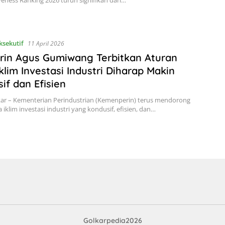
eness Ranking 2026 turun signifikan dari…
ksekutif
11 April 2026
in Agus Gumiwang Terbitkan Aturan
Iklim Investasi Industri Diharap Makin
if dan Efisien
kar – Kementerian Perindustrian (Kemenperin) terus mendorong
 iklim investasi industri yang kondusif, efisien, dan…
Golkarpedia2026