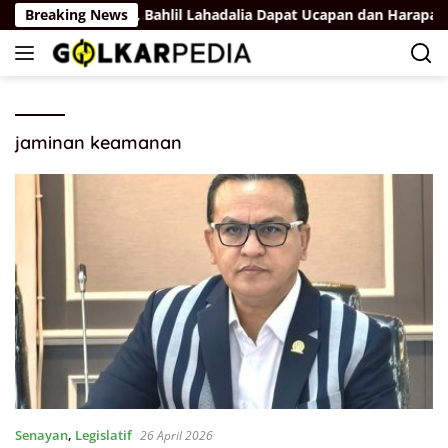
Skip
lang Tahun Emas, Bahlil Lahadalia Dapat Ucapan dan Harapan Da
Breaking News
to
content
jaminan keamanan
Senayan
,
Legislatif
26 April 2026