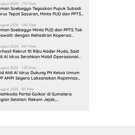
August 2026
753 View
rman Soebagyo Tegaskan Pupuk Subsidi
rus Tepat Sasaran, Minta PUD dan PPTS
pat Perlindungan Hukum
August 2026
540 View
rman Soebagyo Minta PUD dan PPTS Tak
awatir dengan Kehadiran Koperasi
rah Putih
August 2026
441 View
rhasil Rekrut 10 Ribu Kader Muda, Said
di Al Idrus Serahkan Mobil Operasional
tuk AMPG Jakarta
August 2026
159 View
id Aldi Al Idrus Dukung Plt Ketua Umum
P AMPI Segera Laksanakan Rapimnas
an Munas X
August 2026
85 View
Nahkoda Partai Golkar di Sumatera
gian Selatan: Rekam Jejak,
epemimpinan, dan Komitmen Membangun
rtai