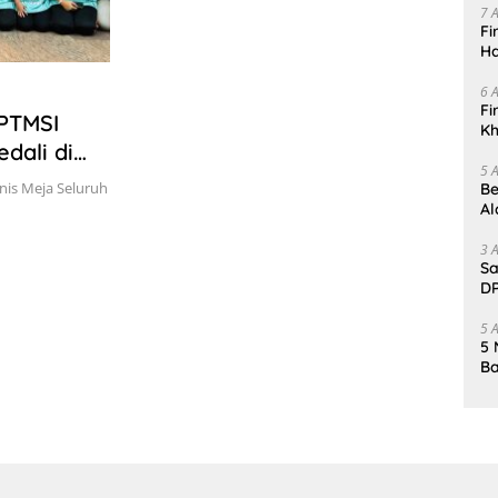
7 
Fi
Ha
Da
6 
Fi
 PTMSI
Kh
dali di
Me
5 
nis Meja Seluruh
Be
Al
Un
3 
Sa
DP
d
5 
5 
Ba
K
Pa