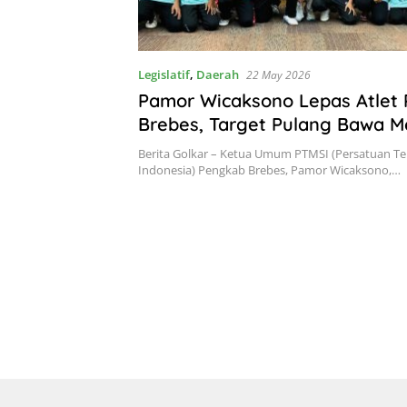
Legislatif
,
Daerah
22 May 2026
Pamor Wicaksono Lepas Atlet
Brebes, Target Pulang Bawa Me
Kejurprov Jateng 2026
Berita Golkar – Ketua Umum PTMSI (Persatuan Te
Indonesia) Pengkab Brebes, Pamor Wicaksono,…