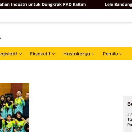
 Industri untuk Dongkrak PAD Kaltim
Lele Bandung Tem
egislatif
Eksekutif
Hastakarya
Pemilu
B
5 
Ta
Pa
In