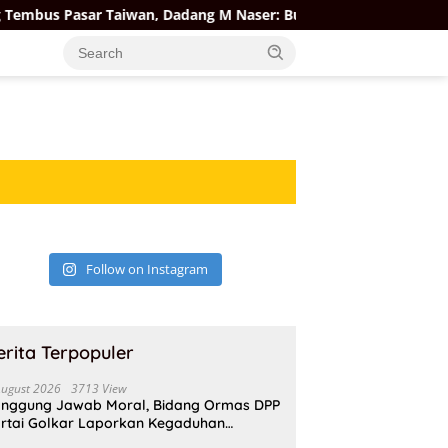
bus Pasar Taiwan, Dadang M Naser: Bukti Produk Lokal Berdaya
Follow on Instagram
erita Terpopuler
August 2026
3713 View
nggung Jawab Moral, Bidang Ormas DPP
rtai Golkar Laporkan Kegaduhan
ternal AMPI ke Ketum Bahlil Lahadalia