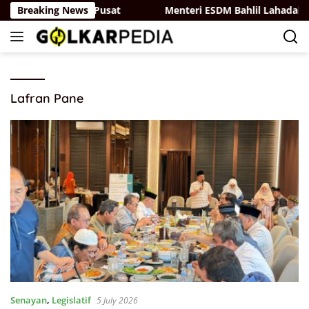
Skip
al ke Pemerintah Pusat
Breaking News
Menteri ESDM Bahlil Lahadalia M
to
content
Lafran Pane
Senayan
,
Legislatif
5 July 2026