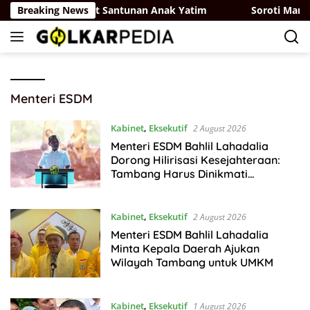
Skip
r Kepedulian Lewat Santunan Anak Yatim
Breaking News
Soroti Marakny
to
content
Menteri ESDM
Kabinet
,
Eksekutif
2 August 2026
Menteri ESDM Bahlil Lahadalia
Dorong Hilirisasi Kesejahteraan:
Tambang Harus Dinikmati
Masyarakat Daerah
Kabinet
,
Eksekutif
2 August 2026
Menteri ESDM Bahlil Lahadalia
Minta Kepala Daerah Ajukan
Wilayah Tambang untuk UMKM
Kabinet
,
Eksekutif
1 August 2026