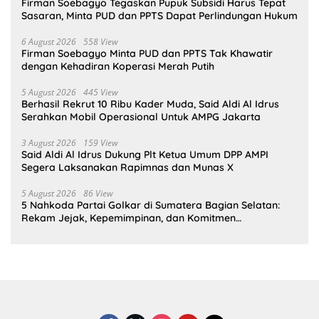
Firman Soebagyo Tegaskan Pupuk Subsidi Harus Tepat
Sasaran, Minta PUD dan PPTS Dapat Perlindungan Hukum
6 August 2026
558 View
Firman Soebagyo Minta PUD dan PPTS Tak Khawatir
dengan Kehadiran Koperasi Merah Putih
5 August 2026
445 View
Berhasil Rekrut 10 Ribu Kader Muda, Said Aldi Al Idrus
Serahkan Mobil Operasional Untuk AMPG Jakarta
3 August 2026
159 View
Said Aldi Al Idrus Dukung Plt Ketua Umum DPP AMPI
Segera Laksanakan Rapimnas dan Munas X
5 August 2026
86 View
5 Nahkoda Partai Golkar di Sumatera Bagian Selatan:
Rekam Jejak, Kepemimpinan, dan Komitmen
Membangun Partai