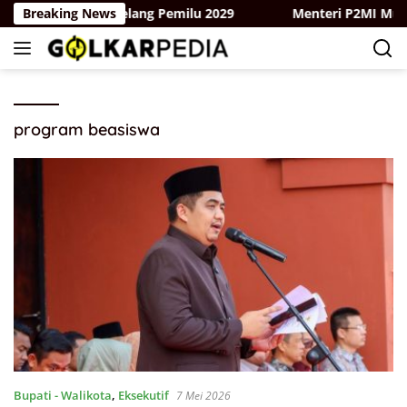
Langsung
n Z dan Milenial Jelang Pemilu 2029
Breaking News
Menteri P2MI Mukhta
ke
konten
program beasiswa
Bupati - Walikota
,
Eksekutif
7 Mei 2026