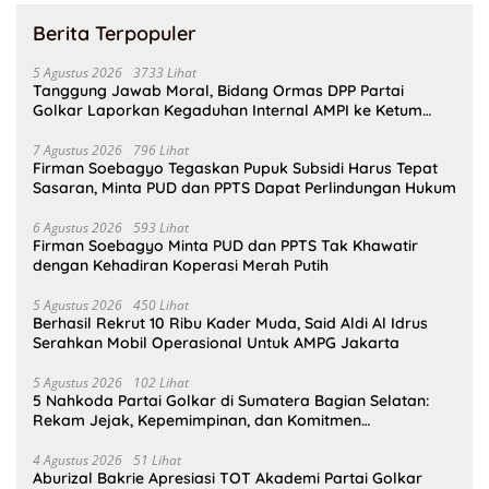
Berita Terpopuler
5 Agustus 2026
3733 Lihat
Tanggung Jawab Moral, Bidang Ormas DPP Partai
Golkar Laporkan Kegaduhan Internal AMPI ke Ketum
Bahlil Lahadalia
7 Agustus 2026
796 Lihat
Firman Soebagyo Tegaskan Pupuk Subsidi Harus Tepat
Sasaran, Minta PUD dan PPTS Dapat Perlindungan Hukum
6 Agustus 2026
593 Lihat
Firman Soebagyo Minta PUD dan PPTS Tak Khawatir
dengan Kehadiran Koperasi Merah Putih
5 Agustus 2026
450 Lihat
Berhasil Rekrut 10 Ribu Kader Muda, Said Aldi Al Idrus
Serahkan Mobil Operasional Untuk AMPG Jakarta
5 Agustus 2026
102 Lihat
5 Nahkoda Partai Golkar di Sumatera Bagian Selatan:
Rekam Jejak, Kepemimpinan, dan Komitmen
Membangun Partai
4 Agustus 2026
51 Lihat
Aburizal Bakrie Apresiasi TOT Akademi Partai Golkar