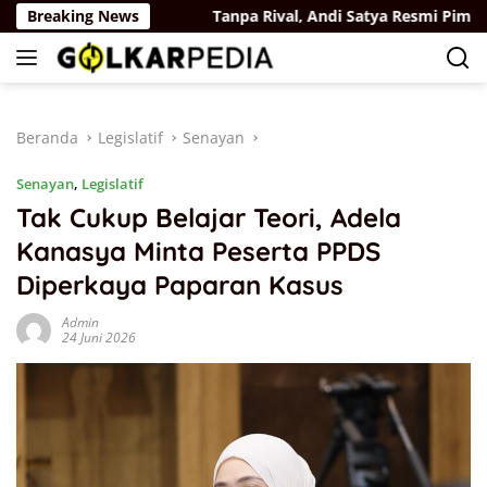
Langsung
UU Sisdiknas
Breaking News
Tanpa Rival, Andi Satya Resmi Pimpin Par
ke
konten
Beranda
Legislatif
Senayan
Senayan
,
Legislatif
Tak Cukup Belajar Teori, Adela
Kanasya Minta Peserta PPDS
Diperkaya Paparan Kasus
Admin
24 Juni 2026