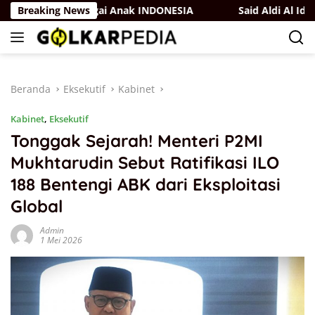
Langsung
 Ia hadir Sebagai Anak INDONESIA
Breaking News
Said Aldi Al Idrus Ung
ke
konten
Beranda
Eksekutif
Kabinet
Kabinet
,
Eksekutif
Tonggak Sejarah! Menteri P2MI
Mukhtarudin Sebut Ratifikasi ILO
188 Bentengi ABK dari Eksploitasi
Global
Admin
1 Mei 2026