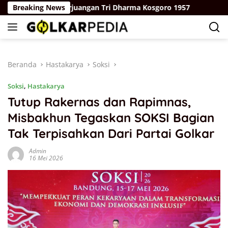
Langsung
 Semangat Perjuangan Tri Dharma Kosgoro 1957
Breaking News
Memban
ke
konten
Beranda
Hastakarya
Soksi
Soksi
,
Hastakarya
Tutup Rakernas dan Rapimnas,
Misbakhun Tegaskan SOKSI Bagian
Tak Terpisahkan Dari Partai Golkar
Admin
16 Mei 2026