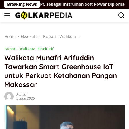
Skip
”
Breaking News
IDCPC sebagai Instrumen Soft Power Diplomacy Tiong
to
content
Home
Eksekutif
Bupati - Walikota
Bupati - Walikota
,
Eksekutif
Walikota Munafri Arifuddin
Tawarkan Smart Greenhouse IoT
untuk Perkuat Ketahanan Pangan
Makassar
Admin
5 June 2026