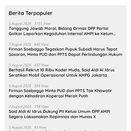
Berita Terpopuler
5 August 2026
3701 View
Tanggung Jawab Moral, Bidang Ormas DPP Partai
Golkar Laporkan Kegaduhan Internal AMPI ke Ketum
Bahlil Lahadalia
7 August 2026
640 View
Firman Soebagyo Tegaskan Pupuk Subsidi Harus Tepat
Sasaran, Minta PUD dan PPTS Dapat Perlindungan Hukum
5 August 2026
437 View
Berhasil Rekrut 10 Ribu Kader Muda, Said Aldi Al Idrus
Serahkan Mobil Operasional Untuk AMPG Jakarta
6 August 2026
399 View
Firman Soebagyo Minta PUD dan PPTS Tak Khawatir
dengan Kehadiran Koperasi Merah Putih
3 August 2026
158 View
Said Aldi Al Idrus Dukung Plt Ketua Umum DPP AMPI
Segera Laksanakan Rapimnas dan Munas X
5 August 2026
83 View