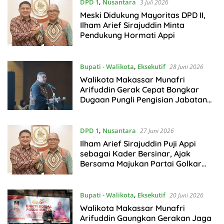
DPD 1
,
Nusantara
3 Juli 2026
Meski Didukung Mayoritas DPD II,
Ilham Arief Sirajuddin Minta
Pendukung Hormati Appi
Bupati - Walikota
,
Eksekutif
28 Juni 2026
Walikota Makassar Munafri
Arifuddin Gerak Cepat Bongkar
Dugaan Pungli Pengisian Jabatan
Kepala Sekolah
DPD 1
,
Nusantara
27 Juni 2026
Ilham Arief Sirajuddin Puji Appi
sebagai Kader Bersinar, Ajak
Bersama Majukan Partai Golkar
Sulsel
Bupati - Walikota
,
Eksekutif
20 Juni 2026
Walikota Makassar Munafri
Arifuddin Gaungkan Gerakan Jaga