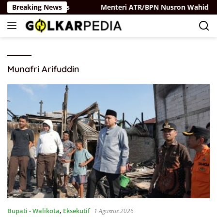
Langsung
rtai Belaya Rus
Breaking News
Menteri ATR/BPN Nusron Wahid Perkua
ke
konten
Munafri Arifuddin
Bupati - Walikota
,
Eksekutif
1 Agustus 2026