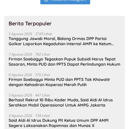
Berita Terpopuler
5 Agustus 2026
3720 Lihat
Tanggung Jawab Moral, Bidang Ormas DPP Partai
Golkar Laporkan Kegaduhan Internal AMPI ke Ketum
Bahlil Lahadalia
7 Agustus 2026
782 Lihat
Firman Soebagyo Tegaskan Pupuk Subsidi Harus Tepat
Sasaran, Minta PUD dan PPTS Dapat Perlindungan Hukum
6 Agustus 2026
576 Lihat
Firman Soebagyo Minta PUD dan PPTS Tak Khawatir
dengan Kehadiran Koperasi Merah Putih
5 Agustus 2026
447 Lihat
Berhasil Rekrut 10 Ribu Kader Muda, Said Aldi Al Idrus
Serahkan Mobil Operasional Untuk AMPG Jakarta
3 Agustus 2026
159 Lihat
Said Aldi Al Idrus Dukung Plt Ketua Umum DPP AMPI
Segera Laksanakan Rapimnas dan Munas X