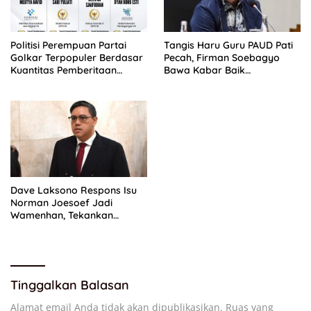
Politisi Perempuan Partai
Tangis Haru Guru PAUD Pati
Golkar Terpopuler Berdasar
Pecah, Firman Soebagyo
Kuantitas Pemberitaan
Bawa Kabar Baik
Periode Juli 2026
Perjuangan di RUU Sisdiknas
Dave Laksono Respons Isu
Norman Joesoef Jadi
Wamenhan, Tekankan
Penguatan Pertahanan
Nasional
Tinggalkan Balasan
Alamat email Anda tidak akan dipublikasikan.
Ruas yang