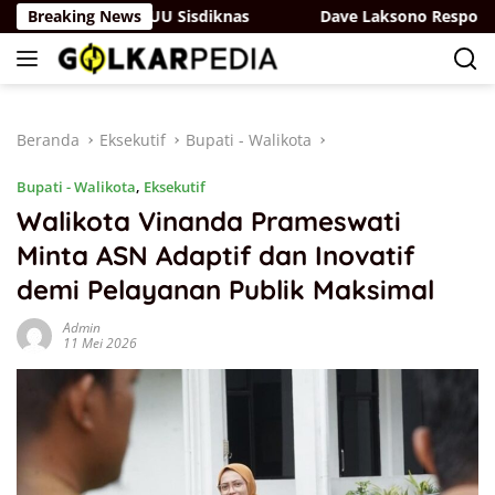
Langsung
rjuangan di RUU Sisdiknas
Breaking News
Dave Laksono Respons Isu N
ke
konten
Beranda
Eksekutif
Bupati - Walikota
Bupati - Walikota
,
Eksekutif
Walikota Vinanda Prameswati
Minta ASN Adaptif dan Inovatif
demi Pelayanan Publik Maksimal
Admin
11 Mei 2026