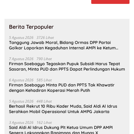
Berita Terpopuler
5 Agustus 2026
3726 Lihat
Tanggung Jawab Moral, Bidang Ormas DPP Partai
Golkar Laporkan Kegaduhan Internal AMPI ke Ketum
Bahlil Lahadalia
7 Agustus 2026
790 Lihat
Firman Soebagyo Tegaskan Pupuk Subsidi Harus Tepat
Sasaran, Minta PUD dan PPTS Dapat Perlindungan Hukum
6 Agustus 2026
585 Lihat
Firman Soebagyo Minta PUD dan PPTS Tak Khawatir
dengan Kehadiran Koperasi Merah Putih
5 Agustus 2026
448 Lihat
Berhasil Rekrut 10 Ribu Kader Muda, Said Aldi Al Idrus
Serahkan Mobil Operasional Untuk AMPG Jakarta
3 Agustus 2026
162 Lihat
Said Aldi Al Idrus Dukung Plt Ketua Umum DPP AMPI
Segera Laksanakan Rapimnas dan Munas X