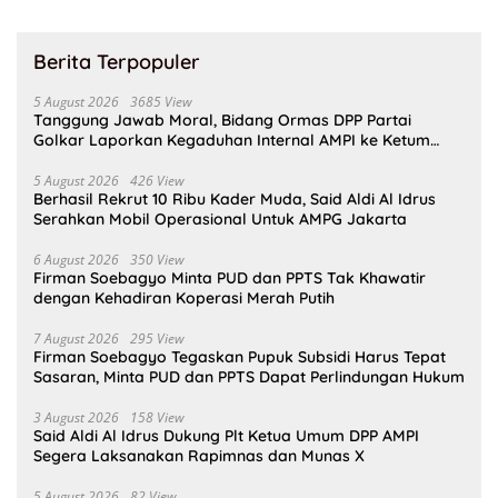
Berita Terpopuler
5 August 2026
3685 View
Tanggung Jawab Moral, Bidang Ormas DPP Partai
Golkar Laporkan Kegaduhan Internal AMPI ke Ketum
Bahlil Lahadalia
5 August 2026
426 View
Berhasil Rekrut 10 Ribu Kader Muda, Said Aldi Al Idrus
Serahkan Mobil Operasional Untuk AMPG Jakarta
6 August 2026
350 View
Firman Soebagyo Minta PUD dan PPTS Tak Khawatir
dengan Kehadiran Koperasi Merah Putih
7 August 2026
295 View
Firman Soebagyo Tegaskan Pupuk Subsidi Harus Tepat
Sasaran, Minta PUD dan PPTS Dapat Perlindungan Hukum
3 August 2026
158 View
Said Aldi Al Idrus Dukung Plt Ketua Umum DPP AMPI
Segera Laksanakan Rapimnas dan Munas X
5 August 2026
82 View