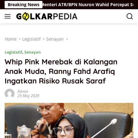
Skip
ukum
Breaking News
Menteri ATR/BPN Nusron Wahid Percepat Sertipikasi
to
content
Home
Legislatif
Senayan
Legislatif
,
Senayan
Whip Pink Merebak di Kalangan
Anak Muda, Ranny Fahd Arafiq
Ingatkan Risiko Rusak Saraf
Admin
25 May 2026